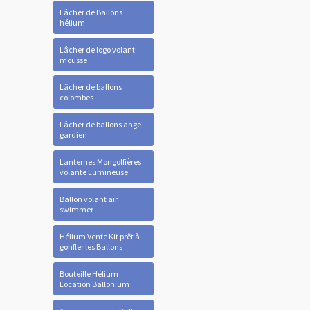
Lâcher de Ballons
hélium
Lâcher de logo volant
mousse
Lâcher de ballons
colombes
Lâcher de ballons ange
gardien
Lanternes Mongolfières
volante Lumineuse
Ballon volant air
swimmer
Hélium Vente Kit prêt à
gonfler les Ballons
Bouteille Hélium
Location Ballonium