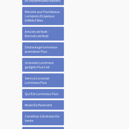
Accessoires pour Ballons
Retraite aux Flambeaux
Lampions Drapeaux
Défilés Fêtes
Articles de Noël -
Bonnets de Noel
Destockage lumineux-
promotion Fluo
Grossiste Lumineux
gadgets Fluo Led
Service Livraison
Lumineux Fluo
Qui Est Lumineux-Fluo
Mode De Paiement
Condition Générales De
Vente