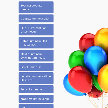
Tous nos produits
lumineux
Gadgets lumineux LED
Fluo Fluorescent Bar
Discothèque
Bâton Lumineux - led -
mousse-pvc
Moulin Lumineux -
éolienne lumineuse
Fibre Lumineuse
Lunette Lumineuse Fluo
Flash Led
Serre tête lumineux
bracelets lumineux fluo