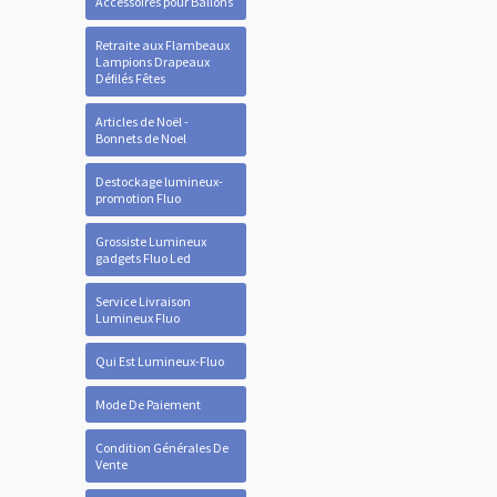
Accessoires pour Ballons
Retraite aux Flambeaux
Lampions Drapeaux
Défilés Fêtes
Articles de Noël -
Bonnets de Noel
Destockage lumineux-
promotion Fluo
Grossiste Lumineux
gadgets Fluo Led
Service Livraison
Lumineux Fluo
Qui Est Lumineux-Fluo
Mode De Paiement
Condition Générales De
Vente