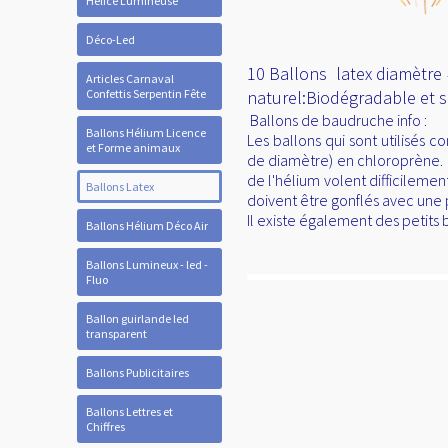
Hélice Lumineuse
Déco-Led
10 Ballons latex diamètre 
Articles Carnaval
Confettis Serpentin Fête
naturel:Biodégradable et so
Ballons de baudruche info :
Ballons Hélium Licence
Les ballons qui sont utilisés
et Forme animaux
de diamètre) en chloroprène. Ce
de l'hélium volent difficilemen
Ballons Latex
doivent être gonflés avec une
Il existe également des petits
Ballons Hélium Déco Air
Ballons Lumineux - led -
Fluo
Ballon guirlande led
transparent
Ballons Publicitaires
Ballons Lettres et
Chiffres