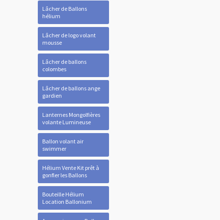
Lâcher de Ballons
hélium
Lâcher de logo volant
mousse
Lâcher de ballons
colombes
Lâcher de ballons ange
gardien
Lanternes Mongolfières
volante Lumineuse
Ballon volant air
swimmer
Hélium Vente Kit prêt à
gonfler les Ballons
Bouteille Hélium
Location Ballonium