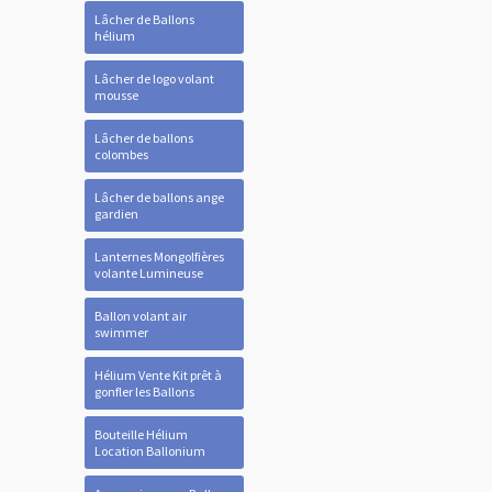
Lâcher de Ballons
hélium
Lâcher de logo volant
mousse
Lâcher de ballons
colombes
Lâcher de ballons ange
gardien
Lanternes Mongolfières
volante Lumineuse
Ballon volant air
swimmer
Hélium Vente Kit prêt à
gonfler les Ballons
Bouteille Hélium
Location Ballonium