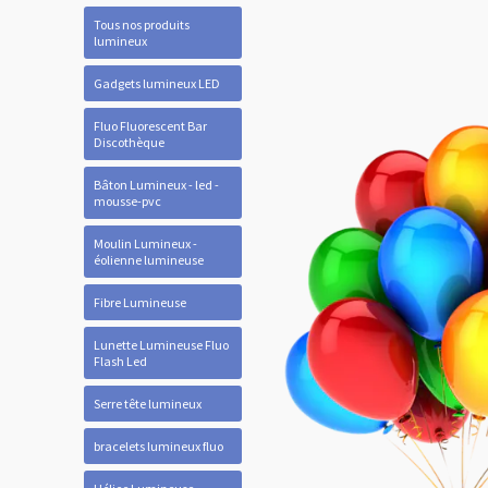
Tous nos produits
lumineux
Gadgets lumineux LED
Fluo Fluorescent Bar
Discothèque
Bâton Lumineux - led -
mousse-pvc
Moulin Lumineux -
éolienne lumineuse
Fibre Lumineuse
Lunette Lumineuse Fluo
Flash Led
Serre tête lumineux
bracelets lumineux fluo