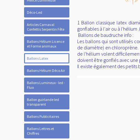
Hélice Lumineuse
Déco-Led
1 Ballon classique latex diam
Articles Carnaval
gonflables à l'air ou à l'hélium
Confettis Serpentin Fête
Ballons de baudruche info :
Les ballons qui sont utilisés
Ballons Hélium Licence
et Forme animaux
de diamètre) en chloroprène. Ce
de l'hélium volent difficilemen
Ballons Latex
doivent être gonflés avec une
Il existe également des petits
Ballons Hélium Déco Air
Ballons Lumineux - led -
Fluo
Ballon guirlande led
transparent
Ballons Publicitaires
Ballons Lettres et
Chiffres