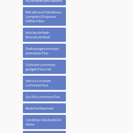
Accessoires pour Ballons
Retraite aux Flambeaux
Lampions Drapeaux
Défilés Fêtes
Articles de Noël -
Bonnets de Noel
Destockage lumineux-
promotion Fluo
Grossiste Lumineux
gadgets Fluo Led
Service Livraison
Lumineux Fluo
Qui Est Lumineux-Fluo
Mode De Paiement
Condition Générales De
Vente