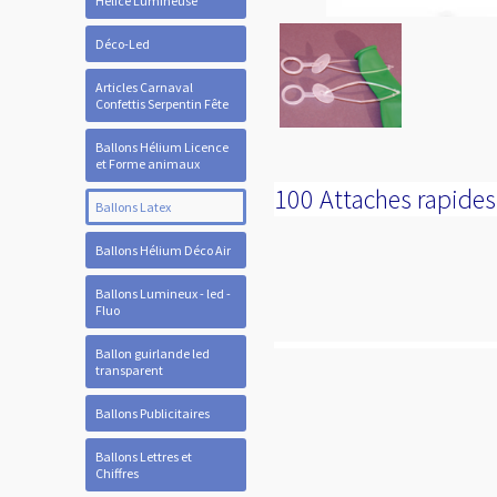
Hélice Lumineuse
Déco-Led
Articles Carnaval
Confettis Serpentin Fête
Ballons Hélium Licence
et Forme animaux
100 Attaches rapides 
Ballons Latex
Ballons Hélium Déco Air
Ballons Lumineux - led -
Fluo
Ballon guirlande led
transparent
Ballons Publicitaires
Ballons Lettres et
Chiffres