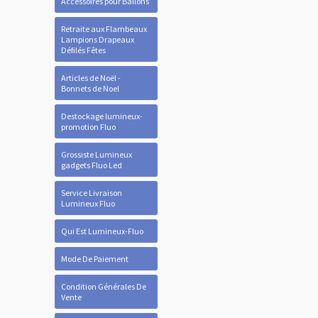
Accessoires pour Ballons
Retraite aux Flambeaux
Lampions Drapeaux
Défilés Fêtes
Articles de Noël -
Bonnets de Noel
Destockage lumineux-
promotion Fluo
Grossiste Lumineux
gadgets Fluo Led
Service Livraison
Lumineux Fluo
Qui Est Lumineux-Fluo
Mode De Paiement
Condition Générales De
Vente