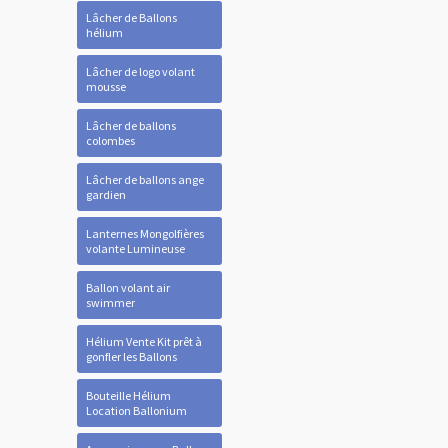
Lâcher de Ballons
hélium
Lâcher de logo volant
mousse
Lâcher de ballons
colombes
Lâcher de ballons ange
gardien
Lanternes Mongolfières
volante Lumineuse
Ballon volant air
swimmer
Hélium Vente Kit prêt à
gonfler les Ballons
Bouteille Hélium
Location Ballonium