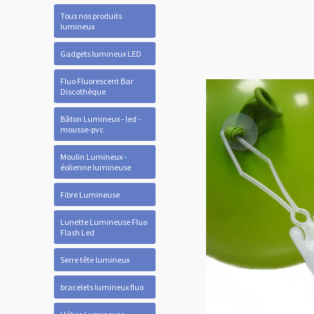
Tous nos produits
lumineux
Gadgets lumineux LED
Fluo Fluorescent Bar
Discothèque
Bâton Lumineux - led -
mousse-pvc
Moulin Lumineux -
éolienne lumineuse
Fibre Lumineuse
Lunette Lumineuse Fluo
Flash Led
Serre tête lumineux
bracelets lumineux fluo