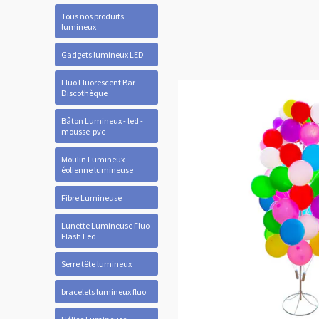
Tous nos produits
lumineux
Gadgets lumineux LED
Fluo Fluorescent Bar
Discothèque
Bâton Lumineux - led -
mousse-pvc
Moulin Lumineux -
éolienne lumineuse
Fibre Lumineuse
Lunette Lumineuse Fluo
Flash Led
Serre tête lumineux
bracelets lumineux fluo