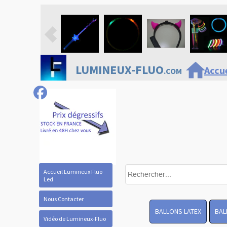
home
LUMINEUX-FLUO
Accue
.COM
Accueil Lumineux Fluo
Led
Nous Contacter
BALLONS LATEX
BAL
Vidéo de Lumineux-Fluo