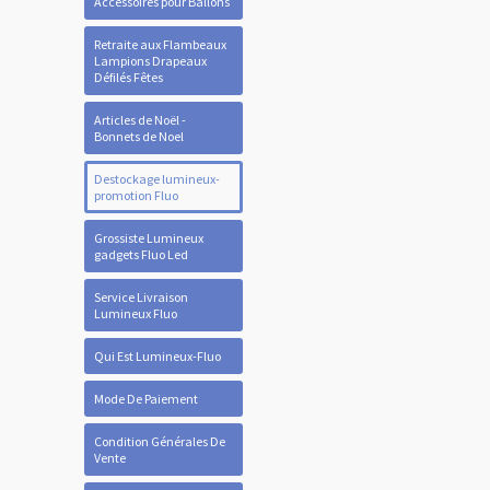
Accessoires pour Ballons
Retraite aux Flambeaux
Lampions Drapeaux
Défilés Fêtes
Articles de Noël -
Bonnets de Noel
Destockage lumineux-
promotion Fluo
Grossiste Lumineux
gadgets Fluo Led
Service Livraison
Lumineux Fluo
Qui Est Lumineux-Fluo
Mode De Paiement
Condition Générales De
Vente