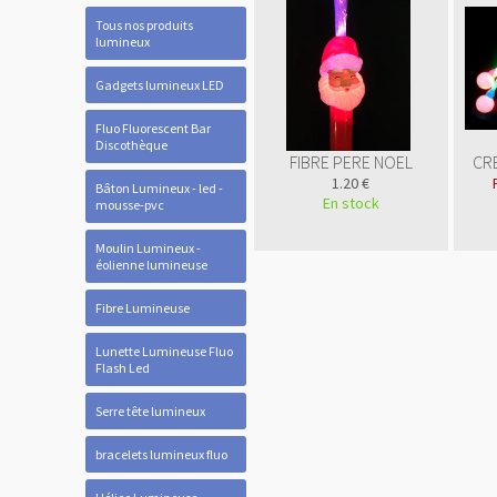
Tous nos produits
lumineux
Gadgets lumineux LED
Fluo Fluorescent Bar
Discothèque
FIBRE PERE NOEL
CR
1.20 €
Bâton Lumineux - led -
En stock
mousse-pvc
Moulin Lumineux -
éolienne lumineuse
Fibre Lumineuse
Lunette Lumineuse Fluo
Flash Led
Serre tête lumineux
bracelets lumineux fluo