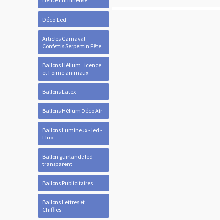
Hélice Lumineuse
Déco-Led
Articles Carnaval
Confettis Serpentin Fête
Ballons Hélium Licence
et Forme animaux
Ballons Latex
Ballons Hélium Déco Air
Ballons Lumineux - led -
Fluo
Ballon guirlande led
transparent
Ballons Publicitaires
Ballons Lettres et
Chiffres