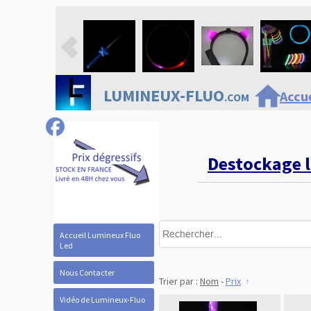
home
LUMINEUX-FLUO
Accue
.COM
Destockage 
Accueil Lumineux Fluo
Led
Nous Contacter
Trier par :
Nom
-
Prix
Vidéo de Lumineux-Fluo