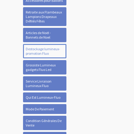
Accessoires pour Ballons
Retraite aux Flambeaux
Lampions Drapeaux
Défilés Fêtes
Articles de Noël -
Bonnets de Noel
Destockage lumineux-
promotion Fluo
Grossiste Lumineux
gadgets Fluo Led
Service Livraison
Lumineux Fluo
Qui Est Lumineux-Fluo
Mode De Paiement
Condition Générales De
Vente