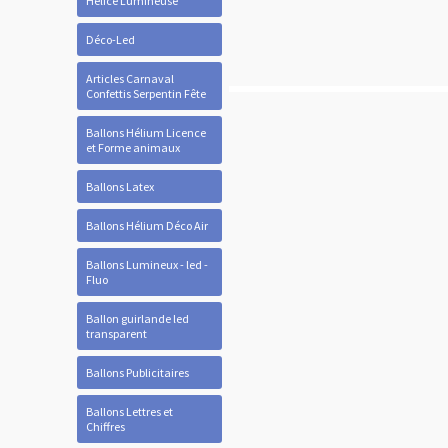
Hélice Lumineuse
Déco-Led
Articles Carnaval
Confettis Serpentin Fête
Ballons Hélium Licence
et Forme animaux
Ballons Latex
Ballons Hélium Déco Air
Ballons Lumineux - led -
Fluo
Ballon guirlande led
transparent
Ballons Publicitaires
Ballons Lettres et
Chiffres