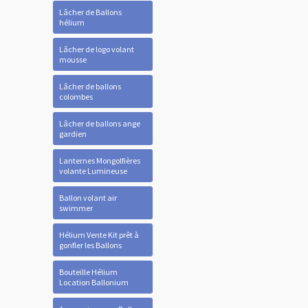
Lâcher de Ballons
hélium
Lâcher de logo volant
mousse
Lâcher de ballons
colombes
Lâcher de ballons ange
gardien
Lanternes Mongolfières
volante Lumineuse
Ballon volant air
swimmer
Hélium Vente Kit prêt à
gonfler les Ballons
Bouteille Hélium
Location Ballonium