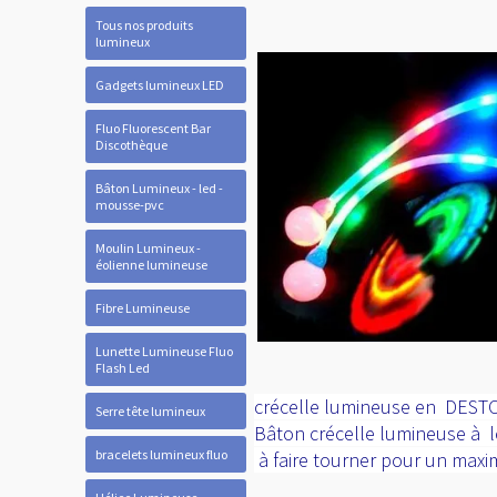
Tous nos produits
lumineux
Gadgets lumineux LED
Fluo Fluorescent Bar
Discothèque
Bâton Lumineux - led -
mousse-pvc
Moulin Lumineux -
éolienne lumineuse
Fibre Lumineuse
Lunette Lumineuse Fluo
Flash Led
crécelle lumineuse en DESTOC
Serre tête lumineux
Bâton crécelle lumineuse à l
bracelets lumineux fluo
à faire tourner pour un maxi