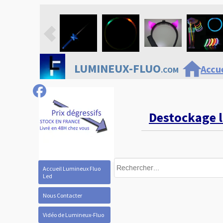
home
LUMINEUX-FLUO
Accue
.COM
Destockage 
Accueil Lumineux Fluo
Led
Nous Contacter
Vidéo de Lumineux-Fluo