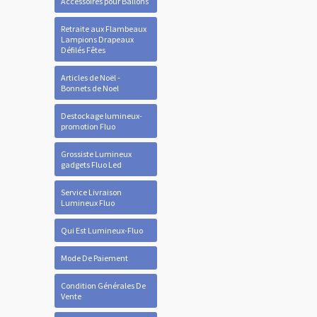
Accessoires pour Ballons
Retraite aux Flambeaux
Lampions Drapeaux
Défilés Fêtes
Articles de Noël -
Bonnets de Noel
Destockage lumineux-
promotion Fluo
Grossiste Lumineux
gadgets Fluo Led
Service Livraison
Lumineux Fluo
Qui Est Lumineux-Fluo
Mode De Paiement
Condition Générales De
Vente