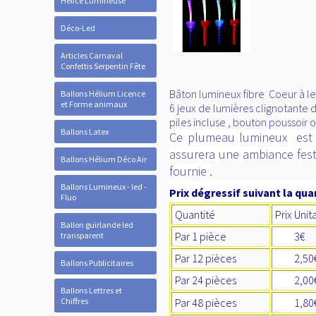
Hélice Lumineuse
Déco-Led
Articles Carnaval
Confettis Serpentin Fête
Bâton lumineux fibre Coeur à l
Ballons Hélium Licence
et Forme animaux
6 jeux de lumières clignotante d
piles incluse , bouton poussoir 
Ballons Latex
Ce plumeau lumineux est l
assurera une ambiance festi
Ballons Hélium Déco Air
fournie .
Ballons Lumineux - led -
Prix dégressif suivant la quan
Fluo
Quantité
Prix Unit
Ballon guirlande led
Par 1 pièce
3€
transparent
Par 12 pièces
2,5
Ballons Publicitaires
Par 24 pièces
2,00
Ballons Lettres et
Chiffres
Par 48 pièces
1,80