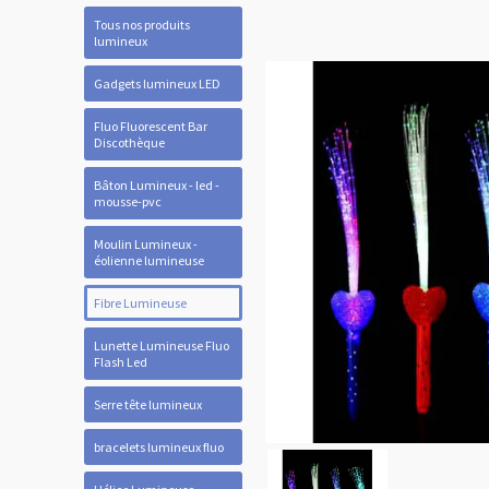
Tous nos produits
lumineux
Gadgets lumineux LED
Fluo Fluorescent Bar
Discothèque
Bâton Lumineux - led -
mousse-pvc
Moulin Lumineux -
éolienne lumineuse
Fibre Lumineuse
Lunette Lumineuse Fluo
Flash Led
Serre tête lumineux
bracelets lumineux fluo