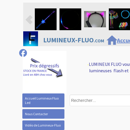
home
LUMINEUX-FLUO
Accue
.COM
LUMINEUX FLUO vous 
-
lumineuses flash et 
Accueil Lumineux Fluo
Led
Nous Contacter
Vidéo de Lumineux-Fluo