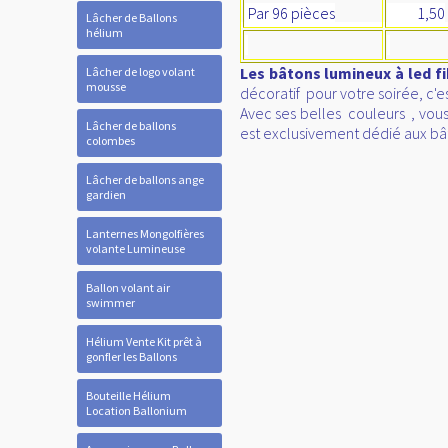
Par 96 pièces
1,50
Lâcher de Ballons
hélium
Les bâtons lumineux à led f
Lâcher de logo volant
mousse
décoratif pour votre soirée, c'
Avec ses belles couleurs , vous
Lâcher de ballons
est exclusivement dédié aux b
colombes
Lâcher de ballons ange
gardien
Lanternes Mongolfières
volante Lumineuse
Ballon volant air
swimmer
Hélium Vente Kit prêt à
gonfler les Ballons
Bouteille Hélium
Location Ballonium