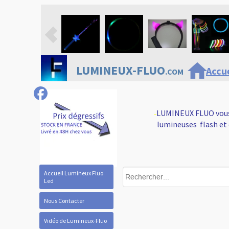
home
LUMINEUX-FLUO
Accue
.COM
LUMINEUX FLUO vous 
-
lumineuses flash et 
Accueil Lumineux Fluo
Led
Nous Contacter
Vidéo de Lumineux-Fluo