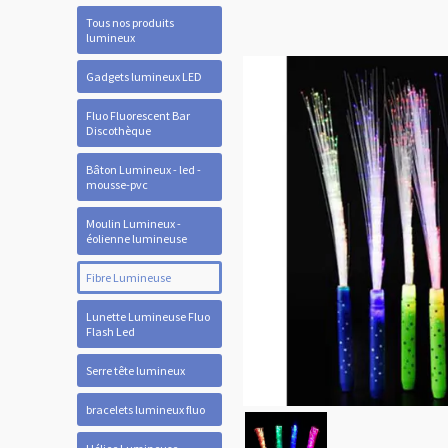
Tous nos produits
lumineux
Gadgets lumineux LED
Fluo Fluorescent Bar
Discothèque
Bâton Lumineux - led -
mousse-pvc
Moulin Lumineux -
éolienne lumineuse
Fibre Lumineuse
Lunette Lumineuse Fluo
Flash Led
Serre tête lumineux
bracelets lumineux fluo