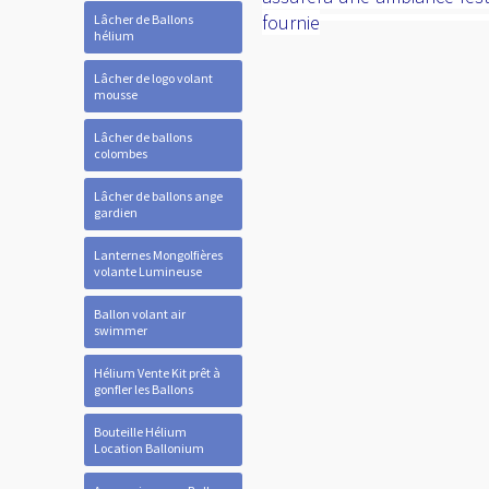
fournie
Lâcher de Ballons
hélium
Lâcher de logo volant
mousse
Lâcher de ballons
colombes
Lâcher de ballons ange
gardien
Lanternes Mongolfières
volante Lumineuse
Ballon volant air
swimmer
Hélium Vente Kit prêt à
gonfler les Ballons
Bouteille Hélium
Location Ballonium