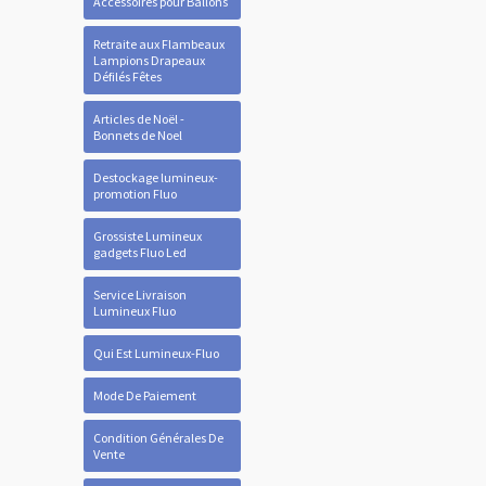
Accessoires pour Ballons
Retraite aux Flambeaux
Lampions Drapeaux
Défilés Fêtes
Articles de Noël -
Bonnets de Noel
Destockage lumineux-
promotion Fluo
Grossiste Lumineux
gadgets Fluo Led
Service Livraison
Lumineux Fluo
Qui Est Lumineux-Fluo
Mode De Paiement
Condition Générales De
Vente