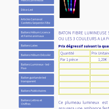
Hélice Lumineuse
Déco-Led
Articles Carnaval
Confettis Serpentin Fête
BATON FIBRE LUMINEUSE 
Ballons Hélium Licence
et Forme animaux
OU LES 3 COULEURS A LA 
Ballons Latex
Prix dégressif suivant la quan
Quantité
Prix Unitai
Ballons Hélium Déco Air
Par 1 pièce
1,20€
Ballons Lumineux - led -
Fluo
Ballon guirlande led
transparent
Ballons Publicitaires
Ballons Lettres et
Ce plumeau lumineux est l
Chiffres
assurera une ambiance festi