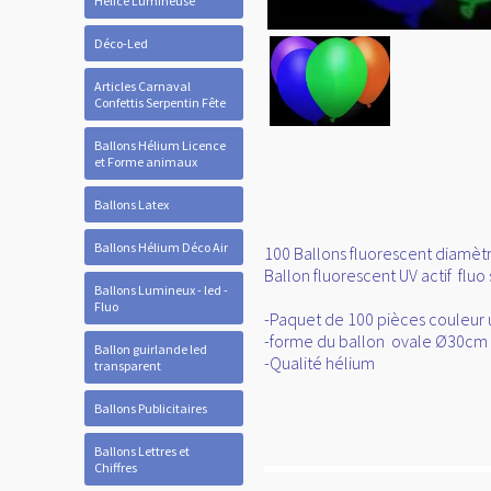
Hélice Lumineuse
Déco-Led
Articles Carnaval
Confettis Serpentin Fête
Ballons Hélium Licence
et Forme animaux
Ballons Latex
Ballons Hélium Déco Air
100 Ballons fluorescent diamètre
Ballon fluorescent UV actif fluo 
Ballons Lumineux - led -
Fluo
-Paquet de 100 pièces couleur u
-forme du ballon ovale Ø30cm
Ballon guirlande led
-Qualité hélium
transparent
Ballons Publicitaires
Ballons Lettres et
Chiffres