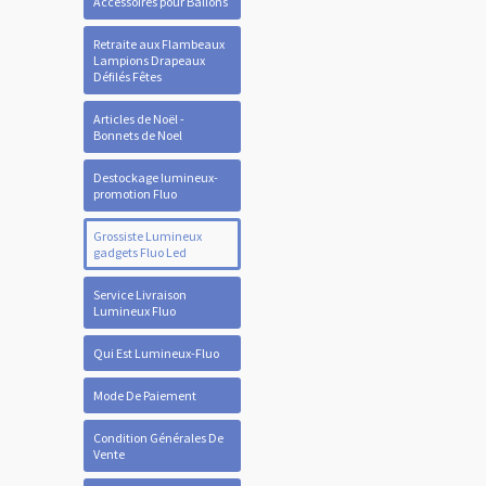
Accessoires pour Ballons
Retraite aux Flambeaux
Lampions Drapeaux
Défilés Fêtes
Articles de Noël -
Bonnets de Noel
Destockage lumineux-
promotion Fluo
Grossiste Lumineux
gadgets Fluo Led
Service Livraison
Lumineux Fluo
Qui Est Lumineux-Fluo
Mode De Paiement
Condition Générales De
Vente