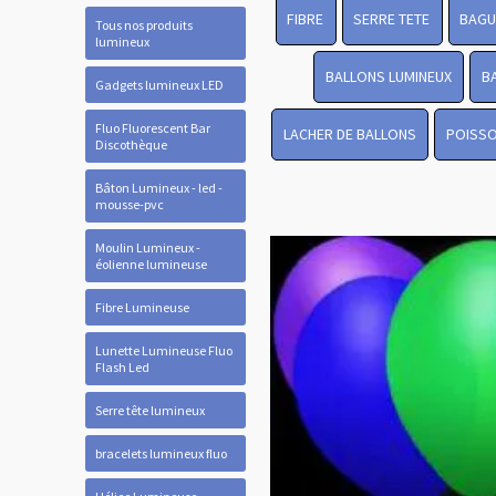
FIBRE
SERRE TETE
BAGU
Tous nos produits
lumineux
BALLONS LUMINEUX
B
Gadgets lumineux LED
Fluo Fluorescent Bar
LACHER DE BALLONS
POISSO
Discothèque
Bâton Lumineux - led -
mousse-pvc
Moulin Lumineux -
éolienne lumineuse
Fibre Lumineuse
Lunette Lumineuse Fluo
Flash Led
Serre tête lumineux
bracelets lumineux fluo