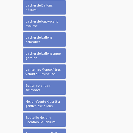
Lâcher de Ballons
hélium
Lâcher de logo volant
mousse
Lâcher de ballons
colombes
Lâcher de ballons ange
gardien
Lanternes Mongolfières
volante Lumineuse
Ballon volant air
swimmer
Hélium Vente Kit prêt à
gonfler les Ballons
Bouteille Hélium
Location Ballonium