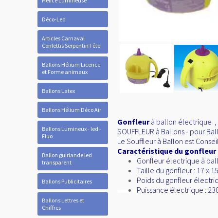
Hélice Lumineuse
Déco-Led
Articles Carnaval
Confettis Serpentin Fête
Ballons Hélium Licence
et Forme animaux
Ballons Latex
Ballons Hélium Déco Air
Gonfleur
à ballon électrique ,
Ballons Lumineux - led -
SOUFFLEUR à Ballons - pour Ball
Fluo
Le Souffleur à Ballon est Conse
Caractéristique du gonfleur
Ballon guirlande led
Gonfleur électrique à bal
transparent
Taille du gonfleur : 17 x 1
Poids du gonfleur électriq
Ballons Publicitaires
Puissance électrique : 2
Ballons Lettres et
Chiffres