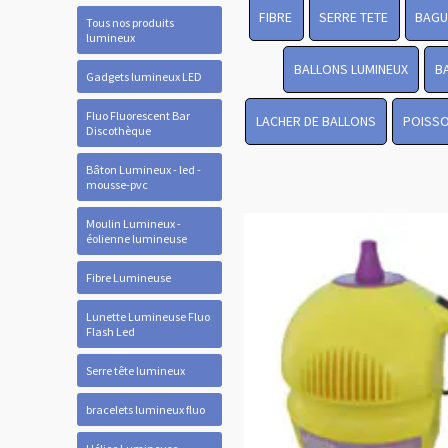
FIBRE
SERRE TETE
BAGU
Tous nos produits
lumineux
BALLONS LUMINEUX
B
Gadgets lumineux LED
Fluo Fluorescent Bar
LACHER DE BALLONS
POISSO
Discothèque
Bâton Lumineux - led -
mousse-pvc
Moulin Lumineux -
éolienne lumineuse
Fibre Lumineuse
Lunette Lumineuse Fluo
Flash Led
Serre tête lumineux
bracelets lumineux fluo