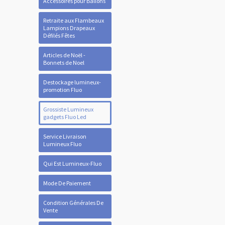
Accessoires pour Ballons
Retraite aux Flambeaux
Lampions Drapeaux
Défilés Fêtes
Articles de Noël -
Bonnets de Noel
Destockage lumineux-
promotion Fluo
Grossiste Lumineux
gadgets Fluo Led
Service Livraison
Lumineux Fluo
Qui Est Lumineux-Fluo
Mode De Paiement
Condition Générales De
Vente