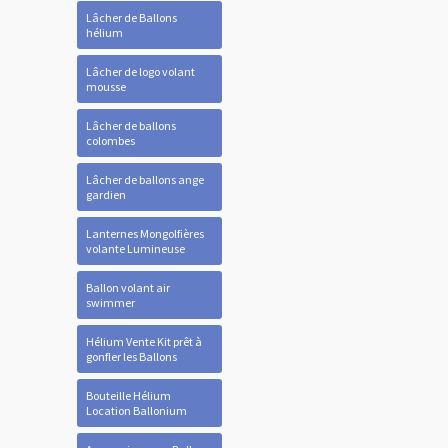
Lâcher de Ballons
hélium
Lâcher de logo volant
mousse
Lâcher de ballons
colombes
Lâcher de ballons ange
gardien
Lanternes Mongolfières
volante Lumineuse
Ballon volant air
swimmer
Hélium Vente Kit prêt à
gonfler les Ballons
Bouteille Hélium
Location Ballonium