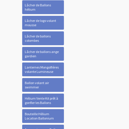
Lâcher de Ballons
hélium
Lâcher de logo volant
mousse
Lâcher de ballons
colombes
Lâcher de ballons ange
gardien
Lanternes Mongolfières
volante Lumineuse
Ballon volant air
swimmer
Hélium Vente Kit prêt à
gonfler les Ballons
Bouteille Hélium
Location Ballonium