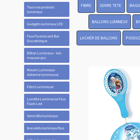
FIBRE
SERRE TETE
BAGU
Tous nos produits
lumineux
BALLONS LUMINEUX
B
Gadgets lumineux LED
Fluo Fluorescent Bar
LACHER DE BALLONS
POISSO
Discothèque
Bâton Lumineux - led -
mousse-pvc
Moulin Lumineux -
éolienne lumineuse
Fibre Lumineuse
Lunette Lumineuse Fluo
Flash Led
Serre tête lumineux
bracelets lumineux fluo