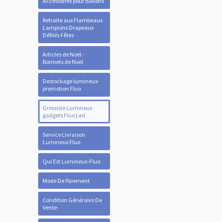
Accessoires pour Ballons
Retraite aux Flambeaux
Lampions Drapeaux
Défilés Fêtes
Articles de Noël -
Bonnets de Noel
Destockage lumineux-
promotion Fluo
Grossiste Lumineux
gadgets Fluo Led
Service Livraison
Lumineux Fluo
Qui Est Lumineux-Fluo
Mode De Paiement
Condition Générales De
Vente