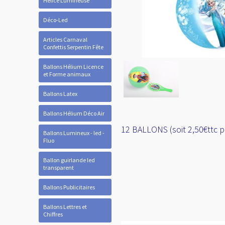
Hélice Lumineuse
Déco-Led
Articles Carnaval
Confettis Serpentin Fête
Ballons Hélium Licence
et Forme animaux
Ballons Latex
Ballons Hélium Déco Air
12 BALLONS (soit 2,50€ttc 
Ballons Lumineux - led -
Fluo
Ballon guirlande led
transparent
Ballons Publicitaires
Ballons Lettres et
Chiffres