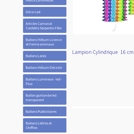
Hélice Lumineuse
Déco-Led
Articles Carnaval
Confettis Serpentin Fête
Ballons Hélium Licence
et Forme animaux
Lampion Cylindrique 16 cm
Ballons Latex
Ballons Hélium Déco Air
Ballons Lumineux - led -
Fluo
Ballon guirlande led
transparent
Ballons Publicitaires
Ballons Lettres et
Chiffres