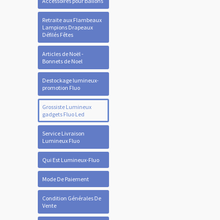
Accessoires pour Ballons
Retraite aux Flambeaux
Lampions Drapeaux
Défilés Fêtes
Articles de Noël -
Bonnets de Noel
Destockage lumineux-
promotion Fluo
Grossiste Lumineux
gadgets Fluo Led
Service Livraison
Lumineux Fluo
Qui Est Lumineux-Fluo
Mode De Paiement
Condition Générales De
Vente