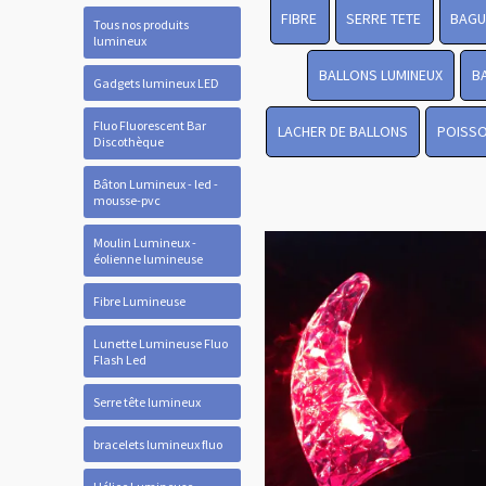
FIBRE
SERRE TETE
BAGU
Tous nos produits
lumineux
BALLONS LUMINEUX
B
Gadgets lumineux LED
Fluo Fluorescent Bar
LACHER DE BALLONS
POISSO
Discothèque
Bâton Lumineux - led -
mousse-pvc
Moulin Lumineux -
éolienne lumineuse
Fibre Lumineuse
Lunette Lumineuse Fluo
Flash Led
Serre tête lumineux
bracelets lumineux fluo