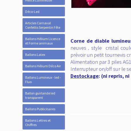
Hélice Lumineuse
Déco-Led
Articles Carnaval
Confettis Serpentin Fête
Ballons Hélium Licence
Corne de diable lumine
et Forme animaux
neuves . style cristal coul
prévoir un petit tournevis c
Ballons Latex
Alimentation par 3 piles AG1
Ballons Hélium Déco Air
Interrupteur on/off sur le se
Destockage
: (ni repris, 
Ballons Lumineux - led -
Fluo
Ballon guirlande led
transparent
Ballons Publicitaires
Ballons Lettres et
Chiffres