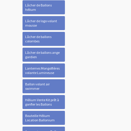
Lâcher de Ballons
hélium
Lâcher de logo volant
mousse
Lâcher de ballons
colombes
Lâcher de ballons ange
gardien
Lanternes Mongolfières
volante Lumineuse
Ballon volant air
swimmer
Hélium Vente Kit prêt à
gonfler les Ballons
Bouteille Hélium
Location Ballonium