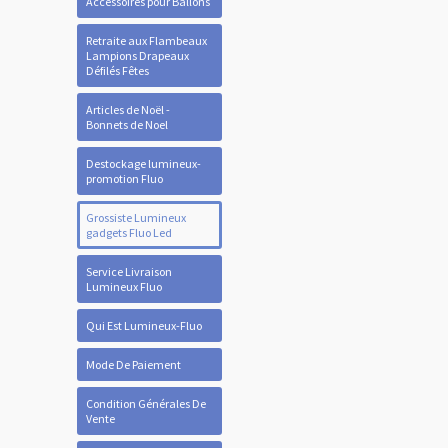
Accessoires pour Ballons
Retraite aux Flambeaux
Lampions Drapeaux
Défilés Fêtes
Articles de Noël -
Bonnets de Noel
Destockage lumineux-
promotion Fluo
Grossiste Lumineux
gadgets Fluo Led
Service Livraison
Lumineux Fluo
Qui Est Lumineux-Fluo
Mode De Paiement
Condition Générales De
Vente