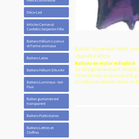
Hélice Lumineuse
Déco-Led
Articles Carnaval
Confettis Serpentin Fête
Ballons Hélium Licence
et Forme animaux
Ballon aluminisé miroir unis
,diamétre 45cm
Ballons Latex
Ballons en mylar métallisé
Ils sont généralement remplis d
Ballons Hélium Déco Air
d'être fermés après avoir été go
On Utilise les Ballons Métal en
Ballons Lumineux - led -
Fluo
Ballon guirlande led
transparent
Ballons Publicitaires
Ballons Lettres et
Chiffres