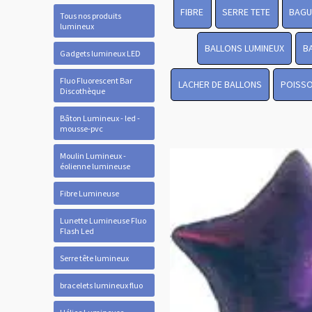
FIBRE
SERRE TETE
BAGU
Tous nos produits
lumineux
BALLONS LUMINEUX
B
Gadgets lumineux LED
Fluo Fluorescent Bar
LACHER DE BALLONS
POISSO
Discothèque
Bâton Lumineux - led -
mousse-pvc
Moulin Lumineux -
éolienne lumineuse
Fibre Lumineuse
Lunette Lumineuse Fluo
Flash Led
Serre tête lumineux
bracelets lumineux fluo