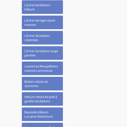
Lâcher de Ballons
hélium
Lâcher de logo volant
mousse
Lâcher de ballons
colombes
Lâcher de ballons ange
gardien
Lanternes Mongolfières
volante Lumineuse
Ballon volant air
swimmer
Hélium Vente Kit prêt à
gonfler les Ballons
Bouteille Hélium
Location Ballonium