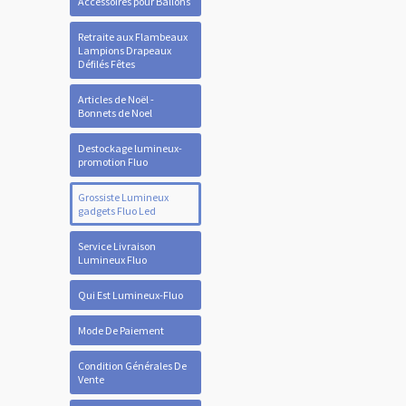
Accessoires pour Ballons
Retraite aux Flambeaux
Lampions Drapeaux
Défilés Fêtes
Articles de Noël -
Bonnets de Noel
Destockage lumineux-
promotion Fluo
Grossiste Lumineux
gadgets Fluo Led
Service Livraison
Lumineux Fluo
Qui Est Lumineux-Fluo
Mode De Paiement
Condition Générales De
Vente