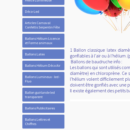
Hélice Lumineuse
Déco-Led
Articles Carnaval
Confettis Serpentin Fête
Ballons Hélium Licence
et Forme animaux
1 Ballon classique latex diam
Ballons Latex
gonflables à l'air ou à l'hélium 
Ballons de baudruche info :
Ballons Hélium Déco Air
Les ballons qui sont utilisés c
diamètre) en chloroprène. Ce son
Ballons Lumineux - led -
l'hélium volent difficilement p
Fluo
doivent être gonflés avec une 
Il existe également des petits 
Ballon guirlande led
transparent
Ballons Publicitaires
Ballons Lettres et
Chiffres