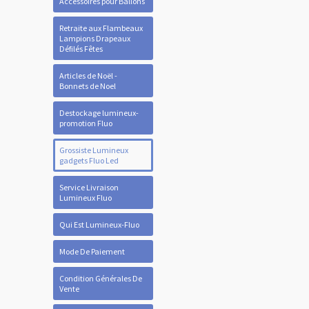
Accessoires pour Ballons
Retraite aux Flambeaux
Lampions Drapeaux
Défilés Fêtes
Articles de Noël -
Bonnets de Noel
Destockage lumineux-
promotion Fluo
Grossiste Lumineux
gadgets Fluo Led
Service Livraison
Lumineux Fluo
Qui Est Lumineux-Fluo
Mode De Paiement
Condition Générales De
Vente