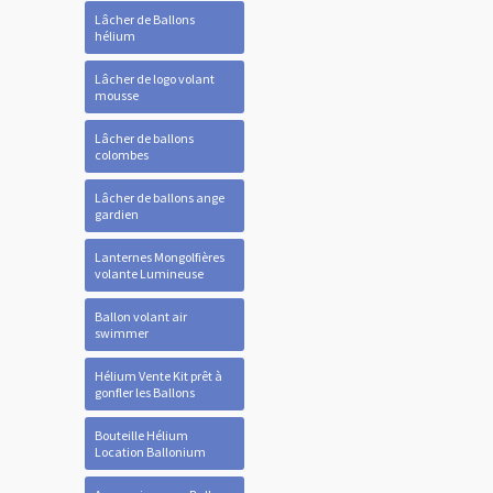
Lâcher de Ballons
hélium
Lâcher de logo volant
mousse
Lâcher de ballons
colombes
Lâcher de ballons ange
gardien
Lanternes Mongolfières
volante Lumineuse
Ballon volant air
swimmer
Hélium Vente Kit prêt à
gonfler les Ballons
Bouteille Hélium
Location Ballonium