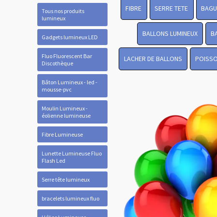
FIBRE
SERRE TETE
BAGU
Tous nos produits
lumineux
BALLONS LUMINEUX
B
Gadgets lumineux LED
Fluo Fluorescent Bar
LACHER DE BALLONS
POISSO
Discothèque
Bâton Lumineux - led -
mousse-pvc
Moulin Lumineux -
éolienne lumineuse
Fibre Lumineuse
Lunette Lumineuse Fluo
Flash Led
Serre tête lumineux
bracelets lumineux fluo