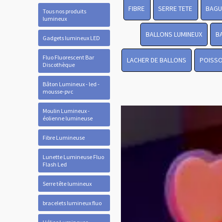
FIBRE
SERRE TETE
BAGU
Tous nos produits
lumineux
BALLONS LUMINEUX
B
Gadgets lumineux LED
Fluo Fluorescent Bar
LACHER DE BALLONS
POISSO
Discothèque
Bâton Lumineux - led -
mousse-pvc
Moulin Lumineux -
éolienne lumineuse
Fibre Lumineuse
Lunette Lumineuse Fluo
Flash Led
Serre tête lumineux
bracelets lumineux fluo