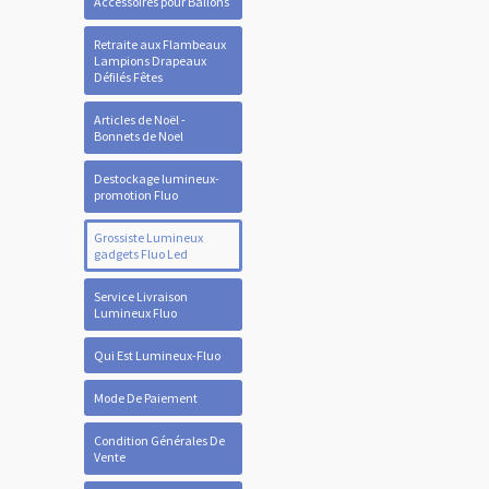
Accessoires pour Ballons
Retraite aux Flambeaux
Lampions Drapeaux
Défilés Fêtes
Articles de Noël -
Bonnets de Noel
Destockage lumineux-
promotion Fluo
Grossiste Lumineux
gadgets Fluo Led
Service Livraison
Lumineux Fluo
Qui Est Lumineux-Fluo
Mode De Paiement
Condition Générales De
Vente