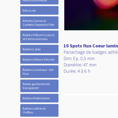
Hélice Lumineuse
Déco-Led
Articles Carnaval
Confettis Serpentin Fête
Ballons Hélium Licence
et Forme animaux
10 Spots fluo Coeur lumi
Ballons Latex
Panachage de badges adhés
Dim: Ep. 0,5 mm
Ballons Hélium Déco Air
Diamètre: 47 mm
Ballons Lumineux - led -
Durée: 4 à 6 h
Fluo
Ballon guirlande led
transparent
Ballons Publicitaires
Ballons Lettres et
Chiffres