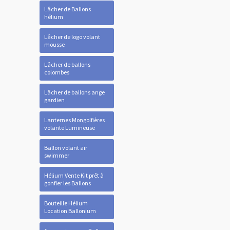
Lâcher de Ballons
hélium
Lâcher de logo volant
mousse
Lâcher de ballons
colombes
Lâcher de ballons ange
gardien
Lanternes Mongolfières
volante Lumineuse
Ballon volant air
swimmer
Hélium Vente Kit prêt à
gonfler les Ballons
Bouteille Hélium
Location Ballonium