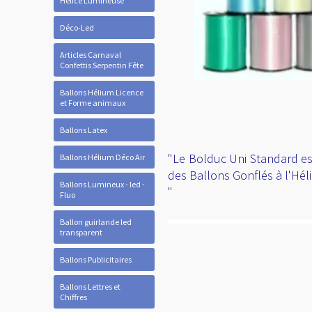
Hélice Lumineuse
Déco-Led
Articles Carnaval
Confettis Serpentin Fête
Ballons Hélium Licence
et Forme animaux
Ballons Latex
"Le Bolduc Uni Standard es
Ballons Hélium Déco Air
des Ballons Gonflés à l'Hél
Ballons Lumineux - led -
"
Fluo
Ballon guirlande led
transparent
Ballons Publicitaires
Ballons Lettres et
Chiffres