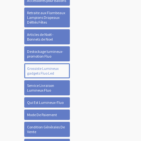
Accessoires pour Ballons
Retraite aux Flambeaux
Lampions Drapeaux
Défilés Fêtes
Articles de Noël -
Bonnets de Noel
Destockage lumineux-
promotion Fluo
Grossiste Lumineux
gadgets Fluo Led
Service Livraison
Lumineux Fluo
Qui Est Lumineux-Fluo
Mode De Paiement
Condition Générales De
Vente