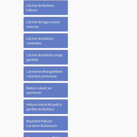
Lâcher de Ballons
hélium
Lâcher de logo volant
mousse
Lâcher de ballons
colombes
Lâcher de ballons ange
gardien
Lanternes Mongolfières
volante Lumineuse
Ballon volant air
swimmer
Hélium Vente Kit prêt à
gonfler les Ballons
Bouteille Hélium
Location Ballonium