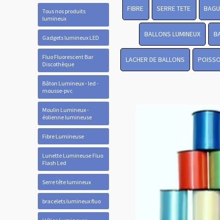
FIBRE
SERRE TETE
BAGU
Tous nos produits
lumineux
BALLONS LUMINEUX
B
Gadgets lumineux LED
Fluo Fluorescent Bar
LACHER DE BALLONS
POISSO
Discothèque
Bâton Lumineux - led -
mousse-pvc
Moulin Lumineux -
éolienne lumineuse
Fibre Lumineuse
Lunette Lumineuse Fluo
Flash Led
Serre tête lumineux
bracelets lumineux fluo