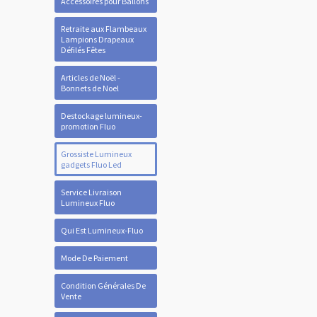
Accessoires pour Ballons
Retraite aux Flambeaux
Lampions Drapeaux
Défilés Fêtes
Articles de Noël -
Bonnets de Noel
Destockage lumineux-
promotion Fluo
Grossiste Lumineux
gadgets Fluo Led
Service Livraison
Lumineux Fluo
Qui Est Lumineux-Fluo
Mode De Paiement
Condition Générales De
Vente