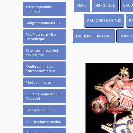
FIBRE
SERRE TETE
BAGU
Tous nos produits
lumineux
BALLONS LUMINEUX
B
Gadgets lumineux LED
Fluo Fluorescent Bar
LACHER DE BALLONS
POISSO
Discothèque
Bâton Lumineux - led -
mousse-pvc
Moulin Lumineux -
éolienne lumineuse
Fibre Lumineuse
Lunette Lumineuse Fluo
Flash Led
Serre tête lumineux
bracelets lumineux fluo