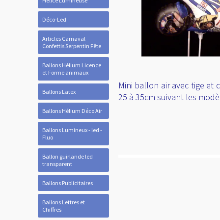
Hélice Lumineuse
Déco-Led
Articles Carnaval
Confettis Serpentin Fête
Ballons Hélium Licence
et Forme animaux
Mini ballon air avec tige et
Ballons Latex
25 à 35cm suivant les modè
Ballons Hélium Déco Air
Ballons Lumineux - led -
Fluo
Ballon guirlande led
transparent
Ballons Publicitaires
Ballons Lettres et
Chiffres