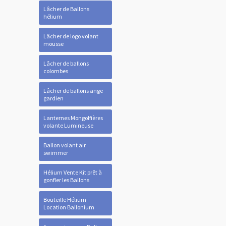
Lâcher de Ballons
hélium
Lâcher de logo volant
mousse
Lâcher de ballons
colombes
Lâcher de ballons ange
gardien
Lanternes Mongolfières
volante Lumineuse
Ballon volant air
swimmer
Hélium Vente Kit prêt à
gonfler les Ballons
Bouteille Hélium
Location Ballonium