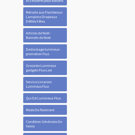
Accessoires pour Ballons
Retraite aux Flambeaux
Lampions Drapeaux
Défilés Fêtes
Articles de Noël -
Bonnets de Noel
Destockage lumineux-
promotion Fluo
Grossiste Lumineux
gadgets Fluo Led
Service Livraison
Lumineux Fluo
Qui Est Lumineux-Fluo
Mode De Paiement
Condition Générales De
Vente