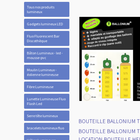
Tous nos produits
lumineux
Gadgets lumineux LED
Fluo Fluorescent Bar
Discothèque
Bâton Lumineux - led -
mousse-pvc
Moulin Lumineux -
éolienne lumineuse
Fibre Lumineuse
Lunette Lumineuse Fluo
Flash Led
Serre tête lumineux
BOUTEILLE BALLONIUM T10
bracelets lumineux fluo
BOUTEILLE BALLONIUM T20
LOCATION BOUTEILLE HE