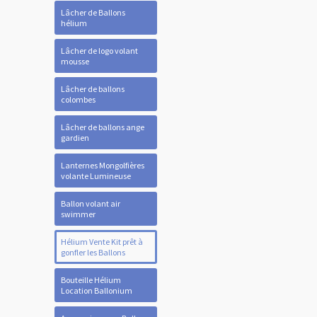
Lâcher de Ballons
hélium
Lâcher de logo volant
mousse
Lâcher de ballons
colombes
Lâcher de ballons ange
gardien
Lanternes Mongolfières
volante Lumineuse
Ballon volant air
swimmer
Hélium Vente Kit prêt à
gonfler les Ballons
Bouteille Hélium
Location Ballonium