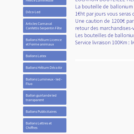
Hélice Lumineuse
La bouteille de ballonium
Déco-Led
1€ht par jours vous seras 
Une caution de 1200€ par
Articles Carnaval
retour des marchandises-va
Confettis Serpentin Fête
Les bouteilles de balloni
Ballons Hélium Licence
Service livraison 100Km : 
et Forme animaux
Ballons Latex
Ballons Hélium Déco Air
Ballons Lumineux - led -
Fluo
Ballon guirlande led
transparent
Ballons Publicitaires
Ballons Lettres et
Chiffres