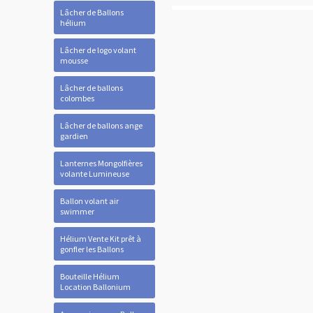
Lâcher de Ballons
hélium
Lâcher de logo volant
mousse
Lâcher de ballons
colombes
Lâcher de ballons ange
gardien
Lanternes Mongolfières
volante Lumineuse
Ballon volant air
swimmer
Hélium Vente Kit prêt à
gonfler les Ballons
Bouteille Hélium
Location Ballonium