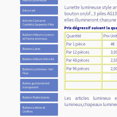
Hélice Lumineuse
Lunette lumineuse style ann
Déco-Led
bouton on/of , 3 piles AG13
elles illumineront chacune 
Articles Carnaval
Confettis Serpentin Fête
Prix dégressif suivant la qua
Ballons Hélium Licence
Quantité
Prix Uni
et Forme animaux
Par 1 pièce
4€
Ballons Latex
Par 12 pièces
3,0
Ballons Hélium Déco Air
Par 48 pièces
2,50
Par 96 pièces
2,00
Ballons Lumineux - led -
Fluo
Ballon guirlande led
transparent
Les articles lumineux 
Ballons Publicitaires
lumineux,chapeaux lumineux
Ballons Lettres et
Chiffres