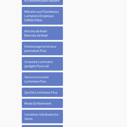
Accessoires pour Ballons
Retraite aux Flambeaux
Lampions Drapeaux
Défilés Fêtes
Articles de Noël -
Bonnets de Noel
Destockage lumineux-
promotion Fluo
Grossiste Lumineux
gadgets Fluo Led
Service Livraison
Lumineux Fluo
Qui Est Lumineux-Fluo
Mode De Paiement
Condition Générales De
Vente