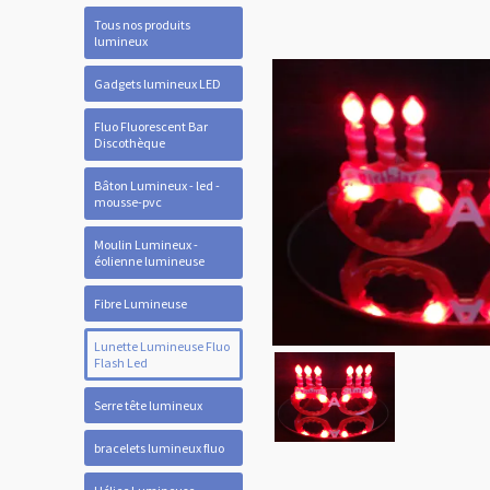
Tous nos produits
lumineux
Gadgets lumineux LED
Fluo Fluorescent Bar
Discothèque
Bâton Lumineux - led -
mousse-pvc
Moulin Lumineux -
éolienne lumineuse
Fibre Lumineuse
Lunette Lumineuse Fluo
Flash Led
Serre tête lumineux
bracelets lumineux fluo