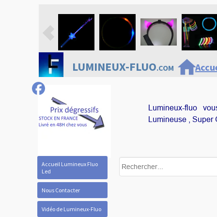
home
LUMINEUX-FLUO
Accue
.COM
Lumineux-fluo vo
Lumineuse , Super G
Accueil Lumineux Fluo
Led
Nous Contacter
Vidéo de Lumineux-Fluo