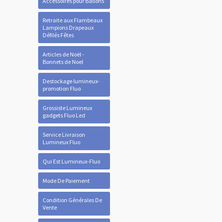
Accessoires pour Ballons
Retraite aux Flambeaux
Lampions Drapeaux
Défilés Fêtes
Articles de Noël -
Bonnets de Noel
Destockage lumineux-
promotion Fluo
Grossiste Lumineux
gadgets Fluo Led
Service Livraison
Lumineux Fluo
Qui Est Lumineux-Fluo
Mode De Paiement
Condition Générales De
Vente