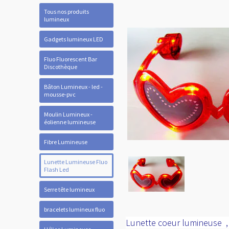
Tous nos produits
lumineux
Gadgets lumineux LED
Fluo Fluorescent Bar
Discothèque
Bâton Lumineux - led -
mousse-pvc
Moulin Lumineux -
éolienne lumineuse
Fibre Lumineuse
Lunette Lumineuse Fluo
Flash Led
Serre tête lumineux
bracelets lumineux fluo
Lunette coeur lumineuse ,l