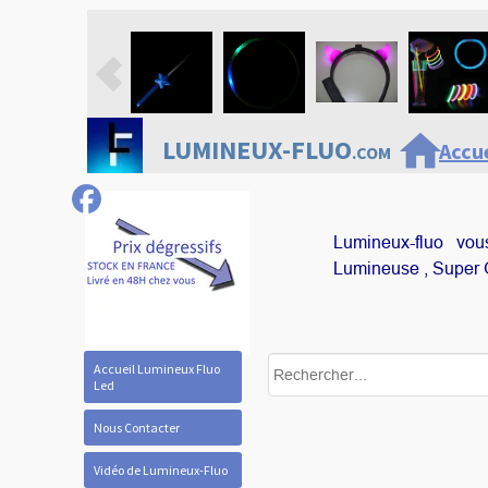
home
LUMINEUX-FLUO
Accue
.COM
Lumineux-fluo vo
Lumineuse , Super G
Accueil Lumineux Fluo
Led
Nous Contacter
Vidéo de Lumineux-Fluo