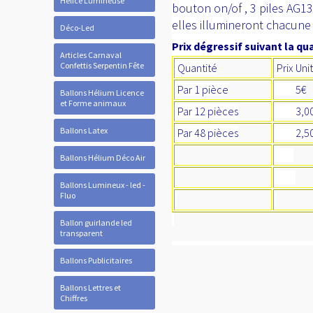
Hélice Lumineuse
bouton on/of , 3 piles AG13
elles illumineront chacune 
Déco-Led
Prix dégressif suivant la qua
Articles Carnaval
Confettis Serpentin Fête
Quantité
Prix Uni
Par 1 pièce
5€
Ballons Hélium Licence
et Forme animaux
Par 12 pièces
3,0
Ballons Latex
Par 48 pièces
2,50
Ballons Hélium Déco Air
Ballons Lumineux - led -
Fluo
Ballon guirlande led
transparent
Ballons Publicitaires
Ballons Lettres et
Chiffres