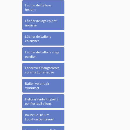
Lâcher de Ballons
hélium
Lâcher de logo volant
mousse
Lâcher de ballons
colombes
Lâcher de ballons ange
gardien
Lanternes Mongolfières
volante Lumineuse
Ballon volant air
swimmer
Hélium Vente Kit prêt à
gonfler les Ballons
Bouteille Hélium
Location Ballonium