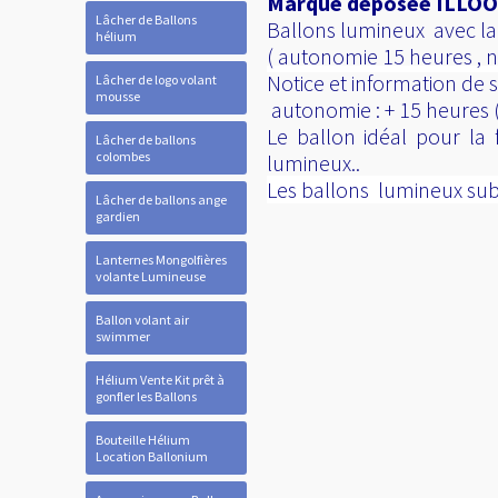
Marque déposée ILLOOMS
Lâcher de Ballons
Ballons lumineux avec la l
hélium
( autonomie 15 heures , n
Notice et information de s
Lâcher de logo volant
mousse
autonomie : + 15 heures (
Le ballon idéal pour la 
Lâcher de ballons
colombes
lumineux..
Les ballons lumineux subl
Lâcher de ballons ange
gardien
Lanternes Mongolfières
volante Lumineuse
Ballon volant air
swimmer
Hélium Vente Kit prêt à
gonfler les Ballons
Bouteille Hélium
Location Ballonium