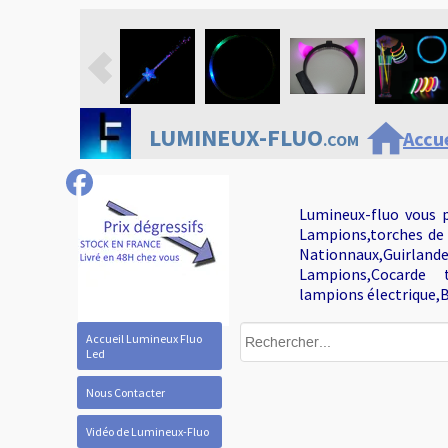
home
LUMINEUX-FLUO
Accue
.COM
Lumineux-fluo vous p
Lampions,torches de 
Nationnaux,Guirlan
Lampions,Cocarde tr
lampions électrique,B
Accueil Lumineux Fluo
Led
Nous Contacter
Vidéo de Lumineux-Fluo