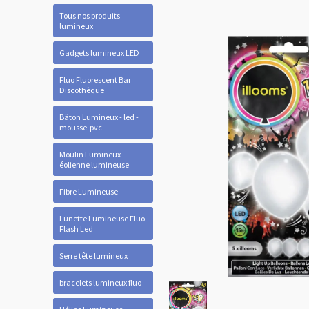
Tous nos produits
lumineux
Gadgets lumineux LED
Fluo Fluorescent Bar
Discothèque
Bâton Lumineux - led -
mousse-pvc
Moulin Lumineux -
éolienne lumineuse
Fibre Lumineuse
Lunette Lumineuse Fluo
Flash Led
Serre tête lumineux
bracelets lumineux fluo