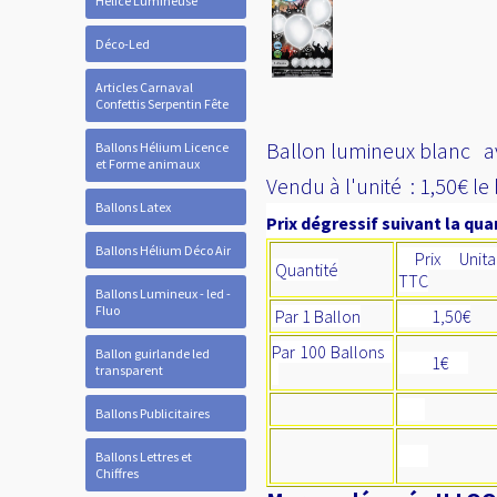
Hélice Lumineuse
Déco-Led
Articles Carnaval
Confettis Serpentin Fête
Ballon lumineux blanc a
Ballons Hélium Licence
et Forme animaux
Vendu à l'unité : 1,50€ le
Ballons Latex
Prix dégressif suivant la quan
Ballons Hélium Déco Air
Prix Unitai
Quantité
TTC
Ballons Lumineux - led -
Fluo
Par 1 Ballon
1,50€
Par 100 Ballons
Ballon guirlande led
1€
transparent
Ballons Publicitaires
Ballons Lettres et
Chiffres