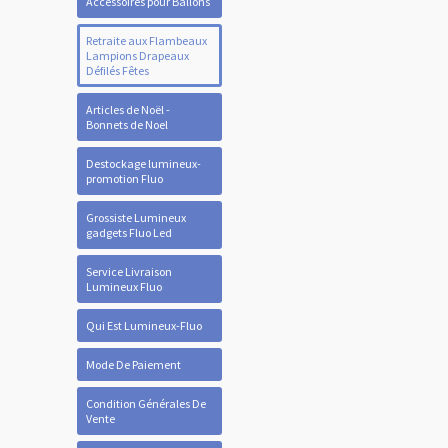
Accessoires pour Ballons
Retraite aux Flambeaux
Lampions Drapeaux
Défilés Fêtes
Articles de Noël -
Bonnets de Noel
Destockage lumineux-
promotion Fluo
Grossiste Lumineux
gadgets Fluo Led
Service Livraison
Lumineux Fluo
Qui Est Lumineux-Fluo
Mode De Paiement
Condition Générales De
Vente