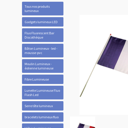
Tous nos produits
lumineux
Gadgets lumineux LED
Fluo Fluorescent Bar
Discothèque
Bâton Lumineux - led -
mousse-pvc
Moulin Lumineux -
éolienne lumineuse
Fibre Lumineuse
Lunette Lumineuse Fluo
Flash Led
Serre tête lumineux
bracelets lumineux fluo