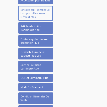
Accessoires pour Ballons
Retraite aux Flambeaux
Lampions Drapeaux
Défilés Fêtes
Articles de Noël -
Bonnets de Noel
Destockage lumineux-
promotion Fluo
Grossiste Lumineux
gadgets Fluo Led
Service Livraison
Lumineux Fluo
Qui Est Lumineux-Fluo
Mode De Paiement
Condition Générales De
Vente