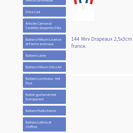
Hélice Lumineuse
Déco-Led
Articles Carnaval
Confettis Serpentin Fête
144 Mini Drapeaux 2,5x3cm 
Ballons Hélium Licence
et Forme animaux
france.
Ballons Latex
Ballons Hélium Déco Air
Ballons Lumineux - led -
Fluo
Ballon guirlande led
transparent
Ballons Publicitaires
Ballons Lettres et
Chiffres