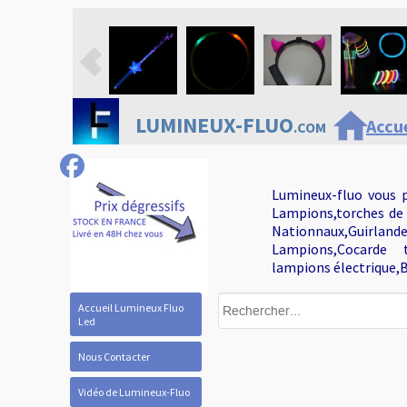
home
LUMINEUX-FLUO
Accue
.COM
Lumineux-fluo vous p
Lampions,torches de 
Nationnaux,Guirlan
Lampions,Cocarde tr
lampions électrique,B
Accueil Lumineux Fluo
Led
Nous Contacter
Vidéo de Lumineux-Fluo