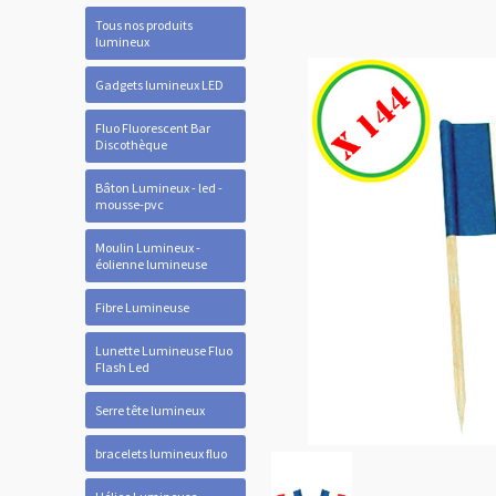
Tous nos produits
lumineux
Gadgets lumineux LED
Fluo Fluorescent Bar
Discothèque
Bâton Lumineux - led -
mousse-pvc
Moulin Lumineux -
éolienne lumineuse
Fibre Lumineuse
Lunette Lumineuse Fluo
Flash Led
Serre tête lumineux
bracelets lumineux fluo