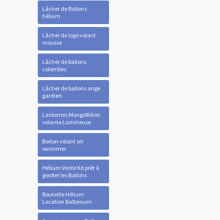
Lâcher de Ballons
hélium
Lâcher de logo volant
mousse
Lâcher de ballons
colombes
Lâcher de ballons ange
gardien
Lanternes Mongolfières
volante Lumineuse
Ballon volant air
swimmer
Hélium Vente Kit prêt à
gonfler les Ballons
Bouteille Hélium
Location Ballonium