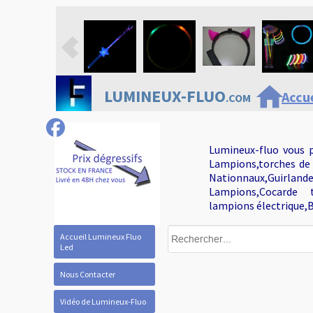
home
LUMINEUX-FLUO
Accue
.COM
Lumineux-fluo vous p
Lampions,torches de 
Nationnaux,Guirlan
Lampions,Cocarde tr
lampions électrique,B
Accueil Lumineux Fluo
Led
Nous Contacter
Vidéo de Lumineux-Fluo