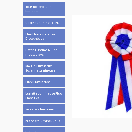
Tous nos produits
lumineux
Gadgets lumineux LED
Fluo Fluorescent Bar
Discothèque
Bâton Lumineux - led -
mousse-pvc
Moulin Lumineux -
éolienne lumineuse
Fibre Lumineuse
Lunette Lumineuse Fluo
Flash Led
Serre tête lumineux
bracelets lumineux fluo