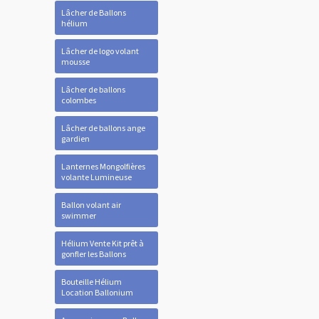
Lâcher de Ballons
hélium
Lâcher de logo volant
mousse
Lâcher de ballons
colombes
Lâcher de ballons ange
gardien
Lanternes Mongolfières
volante Lumineuse
Ballon volant air
swimmer
Hélium Vente Kit prêt à
gonfler les Ballons
Bouteille Hélium
Location Ballonium