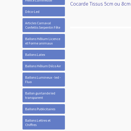
Hélice Lumineuse
Cocarde Tissus 5cm ou 8cm t
Déco-Led
Articles Carnaval
Confettis Serpentin Fête
Ballons Hélium Licence
et Forme animaux
Ballons Latex
Ballons Hélium Déco Air
Ballons Lumineux - led -
Fluo
Ballon guirlande led
transparent
Ballons Publicitaires
Ballons Lettres et
Chiffres