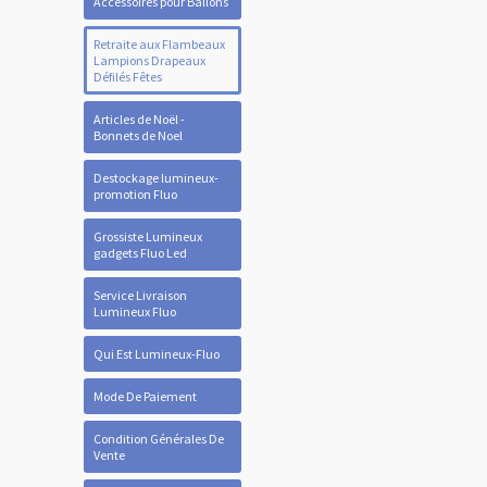
Accessoires pour Ballons
Retraite aux Flambeaux
Lampions Drapeaux
Défilés Fêtes
Articles de Noël -
Bonnets de Noel
Destockage lumineux-
promotion Fluo
Grossiste Lumineux
gadgets Fluo Led
Service Livraison
Lumineux Fluo
Qui Est Lumineux-Fluo
Mode De Paiement
Condition Générales De
Vente