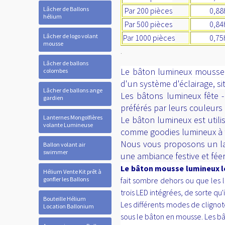
Lâcher de Ballons
Par 200 pièces
0,88ht 
hélium
Par 500 pièces
0,84ht 
Lâcher de logo volant
Par 1000 pièces
0,75ht 
mousse
.
Lâcher de ballons
Le bâton lumineux mousse e
colombes
d'un système d'éclairage, s
Lâcher de ballons ange
Les bâtons lumineux fête -
gardien
préférés par leurs couleurs 
Lanternes Mongolfières
Le bâton lumineux est utili
volante Lumineuse
comme goodies lumineux à tit
Nous vous proposons un lar
Ballon volant air
swimmer
une ambiance festive et féer
Le bâton mousse lumineux 
Hélium Vente Kit prêt à
gonfler les Ballons
fait sombre dehors ou que les 
trois LED intégrées, de sorte q
Bouteille Hélium
Les différents modes de clignot
Location Ballonium
sous le bâton en mousse. Les bâ