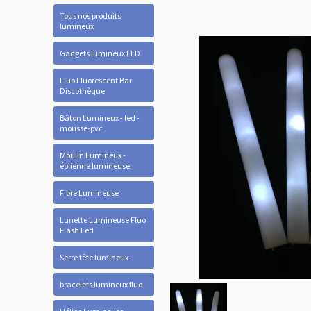
Tous nos produits
lumineux
Gadgets lumineux LED
Fluo Fluorescent Bar
Discothèque
Bâton Lumineux - led -
mousse-pvc
Moulin Lumineux -
éolienne lumineuse
Fibre Lumineuse
Lunette Lumineuse Fluo
Flash Led
Serre tête lumineux
bracelets lumineux fluo