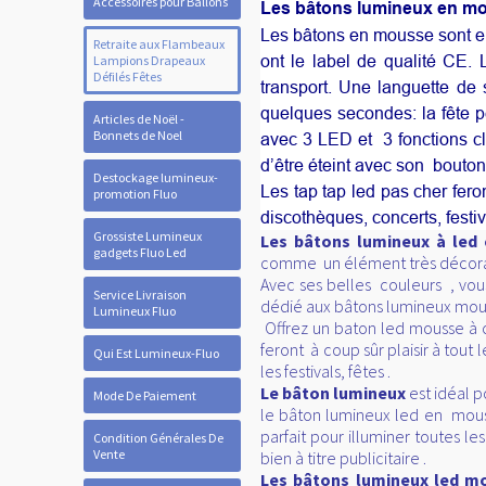
Accessoires pour Ballons
Les bâtons lumineux en m
Les bâtons en mousse sont en
Retraite aux Flambeaux
ont le label de qualité CE
Lampions Drapeaux
Défilés Fêtes
transport. Une languette de 
quelques secondes: la fête p
Articles de Noël -
Bonnets de Noel
avec 3 LED et
3 fonctions cl
d’être éteint avec son
bouton 
Destockage lumineux-
Les tap tap led pas cher feron
promotion Fluo
discothèques, concerts, festi
Grossiste Lumineux
Les bâtons lumineux à led
gadgets Fluo Led
comme un élément très décorati
Avec ses belles couleurs , vou
Service Livraison
dédié aux bâtons lumineux mouss
Lumineux Fluo
Offrez un baton led mousse à ch
feront
à coup sûr plaisir à tou
Qui Est Lumineux-Fluo
les festivals, fêtes .
Le bâton lumineux
est idéal p
Mode De Paiement
le bâton lumineux led en mouss
parfait pour illuminer toutes 
Condition Générales De
Vente
bien à titre publicitaire .
Les bâtons lumineux led 