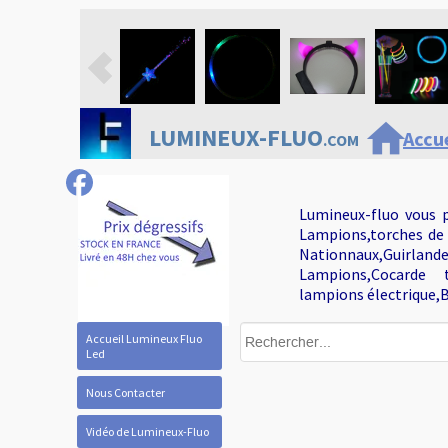
home
LUMINEUX-FLUO
Accue
.COM
Lumineux-fluo vous p
Lampions,torches de 
Nationnaux,Guirlan
Lampions,Cocarde tr
lampions électrique,B
Accueil Lumineux Fluo
Led
Nous Contacter
Vidéo de Lumineux-Fluo