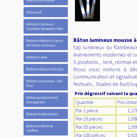
Hélice Lumineuse
Déco-Led
Articles Carnaval
Confettis Serpentin Fête
Bâton lumineux mousse à
Ballons Hélium Licence
et Forme animaux
tap lumineux ou flambeaux
événements modernes et ori
Ballons Latex
3 positions , lent, normal e
Nous vous invitons à déc
Ballons Hélium Déco Air
communication et signalisati
Ballons Lumineux - led -
festivals , Stades de foot/r
Fluo
Prix dégressif suivant la qua
Ballon guirlande led
Quantité
Prix Unita
transparent
Par 1 pièce
1,17ht 
Ballons Publicitaires
Par 10 pièces
1,08ht 
Ballons Lettres et
Par 50 pièces
1,00ht 
Chiffres
Par 100 pièces
0,92ht 