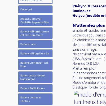
Hélice Lumineuse
l'hélyco fluoresce
Déco-Led
lumineuse
Helyco (modèle ori
Articles Carnaval
Confettis Serpentin Fête
N'attendez plus
simple et rapide, re
Ballons Hélium Licence
votre jouet qui passion
et Forme animaux
En choisissant la ma
de la qualité de sa fa
Ballons Latex
sans dommage.
Ballons Hélium Déco Air
Ne convient pas aux en
(USA, Australie, etc....)
Ballons Lumineux - led -
Normes CE & USA
Fluo
Prêt à l'emploi
Piles comprises et r
Ballon guirlande led
Étui de rangement re
transparent
Mode d'emploi en des
Élastique fronde lon
Ballons Publicitaires
Ballons Lettres et
Chiffres