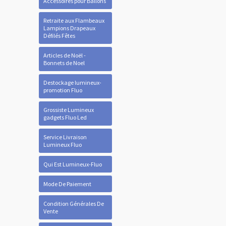
Accessoires pour Ballons
Retraite aux Flambeaux
Lampions Drapeaux
Défilés Fêtes
Articles de Noël -
Bonnets de Noel
Destockage lumineux-
promotion Fluo
Grossiste Lumineux
gadgets Fluo Led
Service Livraison
Lumineux Fluo
Qui Est Lumineux-Fluo
Mode De Paiement
Condition Générales De
Vente