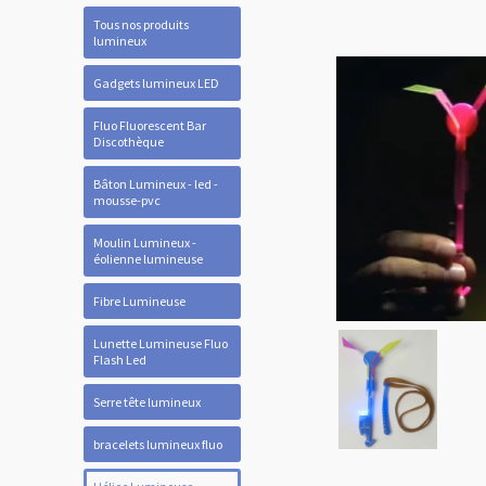
Tous nos produits
lumineux
Gadgets lumineux LED
Fluo Fluorescent Bar
Discothèque
Bâton Lumineux - led -
mousse-pvc
Moulin Lumineux -
éolienne lumineuse
Fibre Lumineuse
Lunette Lumineuse Fluo
Flash Led
Serre tête lumineux
bracelets lumineux fluo