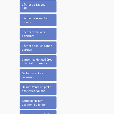
Lâcher de Ballons
hélium
Lâcher de logo volant
mousse
Lâcher de ballons
colombes
Lâcher de ballons ange
gardien
Lanternes Mongolfières
volante Lumineuse
Ballon volant air
swimmer
Hélium Vente Kit prêt à
gonfler les Ballons
Bouteille Hélium
Location Ballonium