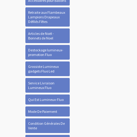
Accessoires pour Ballons
Retraite aux Flambeaux
Lampions Drapeaux
Défilés Fêtes
Articles de Noël -
Bonnets de Noel
Destockage lumineux-
promotion Fluo
Grossiste Lumineux
gadgets Fluo Led
Service Livraison
Lumineux Fluo
Qui Est Lumineux-Fluo
Mode De Paiement
Condition Générales De
Vente