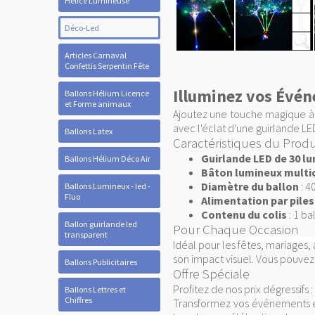
Hélice Lumineuse
Déco-Led
Articles Carnaval
Confettis Serpentin Fête
Illuminez vos Évén
Ballons Hélium Licence
et Forme animaux
Ajoutez une touche magique à
avec l'éclat d'une guirlande L
Ballons Latex
Caractéristiques du Produ
Guirlande LED de 30 l
Ballons Hélium Déco Air
Bâton lumineux multi
Diamètre du ballon
: 4
Ballons Lumineux - led -
Fluo
Alimentation par piles
Contenu du colis
: 1 ba
Ballon guirlande led
Pour Chaque Occasion
transparent
Idéal pour les fêtes, mariages,
son impact visuel. Vous pouvez
Ballons Publicitaires
Offre Spéciale
Profitez de nos prix dégressifs
Ballons Lettres et
Chiffres
Transformez vos événements 