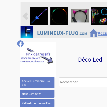
home
LUMINEUX-FLUO
Accu
.COM
Déco-Led
Accueil Lumineux Fluo
Led
Nous Contacter
Vidéo de Lumineux-Fluo