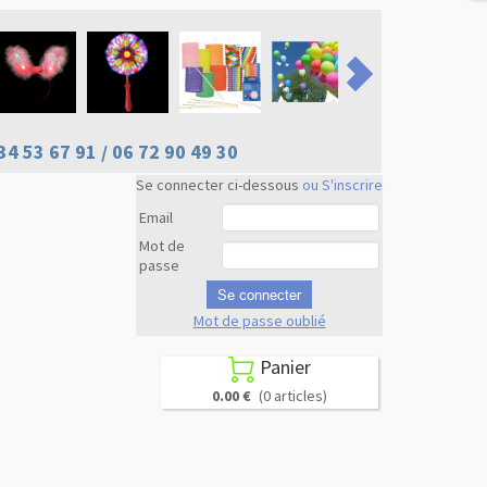
34 53 67 91 / 06 72 90 49 30
Se connecter ci-dessous
ou S'inscrire
Email
Mot de
passe
Se connecter
Mot de passe oublié
Revenir en
haut
Panier

0.00 €
(0 articles)