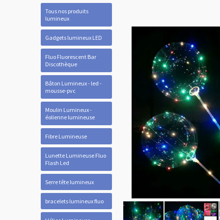
Tous nos produits
lumineux
Gadgets lumineux LED
Fluo Fluorescent Bar
Discothèque
Bâton Lumineux - led -
mousse-pvc
Moulin Lumineux -
éolienne lumineuse
Fibre Lumineuse
Lunette Lumineuse Fluo
Flash Led
Serre tête lumineux
bracelets lumineux fluo