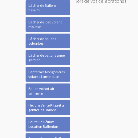
lors de vos célébrations !
Lâcher de Ballons
hélium
Lâcher de logo volant
mousse
Lâcher de ballons
colombes
Lâcher de ballons ange
gardien
Lanternes Mongolfières
volante Lumineuse
Ballon volant air
swimmer
Hélium Vente Kit prêt à
gonfler les Ballons
Bouteille Hélium
Location Ballonium