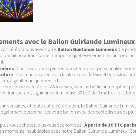
ements avec le Ballon Guirlande Lumineux
 vos célébrations avec notre
Ballon Guirlande Lumineux
. Ce prod
ED, parfait pour transformer n'importe quel événement en un spectacl
it
umières
: Choisissez parmi plusieurs couleurs pour personnaliser votr
colore
: Pour une prise en main facile et un effet visuel époustouflant.
0 cm, à gonfler uniquement à l'air.
: Fonctionne avec 2 piles AA fournies, avec un boîtier interrupteur pra
llon transparent, 1 guirlande lumineuse 30 LED de 3 mètres, et 1 bât
 anniversaires, et toute autre célébration, le Ballon Guirlande Lumin
 également personnaliser votre ballon avec des confettis ou des plum
 : plus vous achetez, plus vous économisez !
À partir de 3€ TTC par b
en moments inoubliables avec notre Ballon Guirlande Lumineux. 