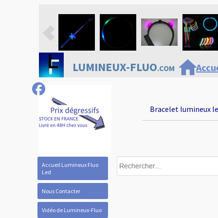
home
LUMINEUX-FLUO
Accue
.COM
Bracelet lumineux le
Accueil Lumineux Fluo
Led
Nous Contacter
Vidéo de Lumineux-Fluo