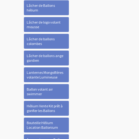
Lâcher de Ballons
hélium
Lâcher de logo volant
mousse
Lâcher de ballons
colombes
Lâcher de ballons ange
gardien
Lanternes Mongolfières
volante Lumineuse
Ballon volant air
swimmer
Hélium Vente Kit prêt à
gonfler les Ballons
Bouteille Hélium
Location Ballonium