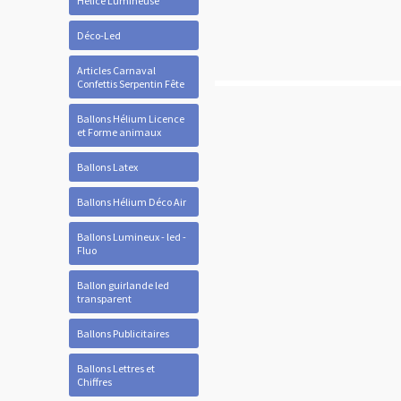
Hélice Lumineuse
Déco-Led
Articles Carnaval
Confettis Serpentin Fête
Ballons Hélium Licence
et Forme animaux
Ballons Latex
Ballons Hélium Déco Air
Ballons Lumineux - led -
Fluo
Ballon guirlande led
transparent
Ballons Publicitaires
Ballons Lettres et
Chiffres