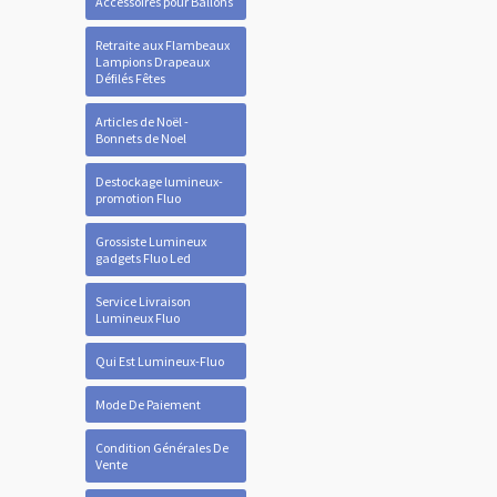
Accessoires pour Ballons
Retraite aux Flambeaux
Lampions Drapeaux
Défilés Fêtes
Articles de Noël -
Bonnets de Noel
Destockage lumineux-
promotion Fluo
Grossiste Lumineux
gadgets Fluo Led
Service Livraison
Lumineux Fluo
Qui Est Lumineux-Fluo
Mode De Paiement
Condition Générales De
Vente