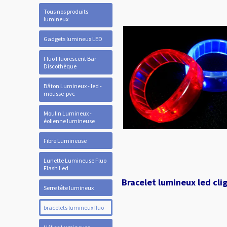
Tous nos produits
lumineux
Gadgets lumineux LED
Fluo Fluorescent Bar
Discothèque
Bâton Lumineux - led -
mousse-pvc
Moulin Lumineux -
éolienne lumineuse
Fibre Lumineuse
Lunette Lumineuse Fluo
Flash Led
Bracelet lumineux led cli
Serre tête lumineux
bracelets lumineux fluo