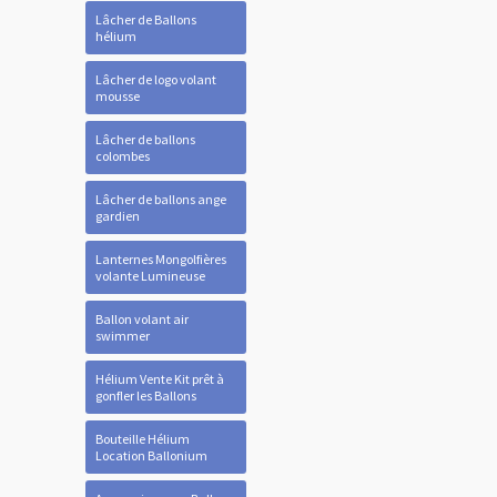
Lâcher de Ballons
hélium
Lâcher de logo volant
mousse
Lâcher de ballons
colombes
Lâcher de ballons ange
gardien
Lanternes Mongolfières
volante Lumineuse
Ballon volant air
swimmer
Hélium Vente Kit prêt à
gonfler les Ballons
Bouteille Hélium
Location Ballonium