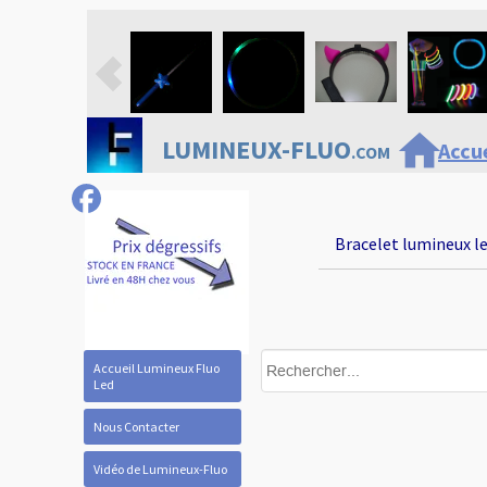
home
LUMINEUX-FLUO
Accue
.COM
Bracelet lumineux le
Accueil Lumineux Fluo
Led
Nous Contacter
Vidéo de Lumineux-Fluo