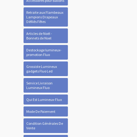
Accessoires pour Ballons
Retraite aux Flambeaux
Lampions Drapeaux
Défilés Fêtes
Articles de Noël -
Bonnets de Noel
Destockage lumineux-
promotion Fluo
Grossiste Lumineux
gadgets Fluo Led
Service Livraison
Lumineux Fluo
Qui Est Lumineux-Fluo
Mode De Paiement
Condition Générales De
Vente