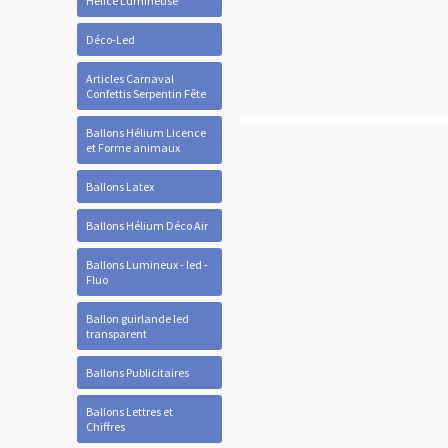
Hélice Lumineuse
Déco-Led
Articles Carnaval
Confettis Serpentin Fête
Ballons Hélium Licence
et Forme animaux
Ballons Latex
Ballons Hélium Déco Air
Ballons Lumineux - led -
Fluo
Ballon guirlande led
transparent
Ballons Publicitaires
Ballons Lettres et
Chiffres