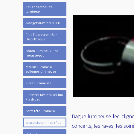
Tous nos produits
lumineux
Gadgets lumineux LED
Fluo Fluorescent Bar
Discothèque
Bâton Lumineux - led -
mousse-pvc
Moulin Lumineux -
éolienne lumineuse
Fibre Lumineuse
Lunette Lumineuse Fluo
Flash Led
Serre tête lumineux
Bague lumineuse led clignot
bracelets lumineux fluo
concerts, les raves, les soiré