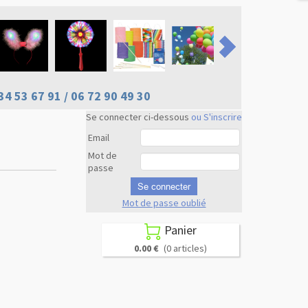
34 53 67 91 / 06 72 90 49 30
Se connecter ci-dessous
ou S'inscrire
Email
Mot de
passe
Se connecter
Mot de passe oublié
Revenir en
haut
Panier

0.00 €
(0 articles)