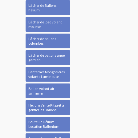
Lâcher de Ballons
hélium
Lâcher de logo volant
mousse
Lâcher de ballons
colombes
Lâcher de ballons ange
gardien
Lanternes Mongolfières
volante Lumineuse
Ballon volant air
swimmer
Hélium Vente Kit prêt à
gonfler les Ballons
Bouteille Hélium
Location Ballonium