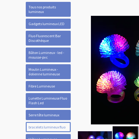
Tous nos produits
lumineux
Gadgets lumineux LED
Fluo Fluorescent Bar
Discothèque
Bâton Lumineux - led -
mousse-pvc
Moulin Lumineux -
éolienne lumineuse
Fibre Lumineuse
Lunette Lumineuse Fluo
Flash Led
Serre tête lumineux
bracelets lumineux fluo