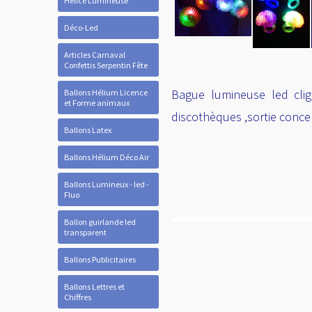
Hélice Lumineuse
Déco-Led
Articles Carnaval
Confettis Serpentin Fête
Bague lumineuse led clig
Ballons Hélium Licence
et Forme animaux
discothèques ,sortie concert
Ballons Latex
Ballons Hélium Déco Air
Ballons Lumineux - led -
Fluo
Ballon guirlande led
transparent
Ballons Publicitaires
Ballons Lettres et
Chiffres