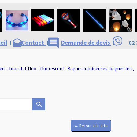
comment
drafts
eil
I
Contact
I
Demande de devis
I
02 
ed - bracelet fluo - fluorescent -Bagues lumineuses ,bagues led ,
search
← Retour à la liste