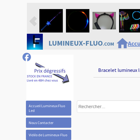
home
LUMINEUX-FLUO
Accu
.COM
Bracelet lumineux l
Accueil Lumineux Fluo
Led
Nous Contacter
Vidéo de Lumineux-Fluo