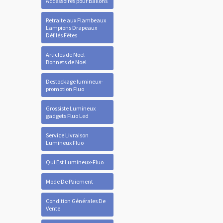
Accessoires pour Ballons
Retraite aux Flambeaux
Lampions Drapeaux
Défilés Fêtes
Articles de Noël -
Bonnets de Noel
Destockage lumineux-
promotion Fluo
Grossiste Lumineux
gadgets Fluo Led
Service Livraison
Lumineux Fluo
Qui Est Lumineux-Fluo
Mode De Paiement
Condition Générales De
Vente