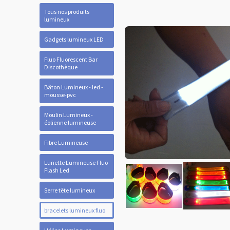
Tous nos produits
lumineux
Gadgets lumineux LED
Fluo Fluorescent Bar
Discothèque
Bâton Lumineux - led -
mousse-pvc
Moulin Lumineux -
éolienne lumineuse
Fibre Lumineuse
Lunette Lumineuse Fluo
Flash Led
Serre tête lumineux
bracelets lumineux fluo