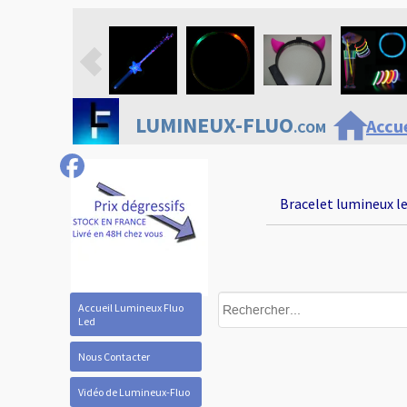
home
LUMINEUX-FLUO
Accue
.COM
Bracelet lumineux le
Accueil Lumineux Fluo
Led
Nous Contacter
Vidéo de Lumineux-Fluo