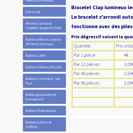
Hélice Lumineuse
Bracelet Clap lumineux led
Déco-Led
Le bracelet s'arrondi au
Articles Carnaval
fonctionne avec des piles 
Confettis Serpentin Fête
Prix dégressif suivant la quan
Ballons Hélium Licence
et Forme animaux
Quantité
Prix Unit
Par 1 pièce
4€
Ballons Latex
Par 12 pièces
3,0
Ballons Hélium Déco Air
Par 48 pièces
2,50
Ballons Lumineux - led -
Par 96 pièces
2,00
Fluo
Ballon guirlande led
transparent
Ballons Publicitaires
Ballons Lettres et
Chiffres