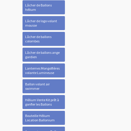
Lâcher de Ballons
hélium
Lâcher de logo volant
mousse
Lâcher de ballons
colombes
Lâcher de ballons ange
gardien
Lanternes Mongolfières
volante Lumineuse
Ballon volant air
swimmer
Hélium Vente Kit prêt à
gonfler les Ballons
Bouteille Hélium
Location Ballonium