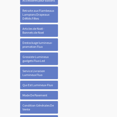
Accessoires pour Ballons
Retraite aux Flambeaux
Lampions Drapeaux
Défilés Fêtes
Articles de Noël -
Bonnets de Noel
Destockage lumineux-
promotion Fluo
Grossiste Lumineux
gadgets Fluo Led
Service Livraison
Lumineux Fluo
Qui Est Lumineux-Fluo
Mode De Paiement
Condition Générales De
Vente