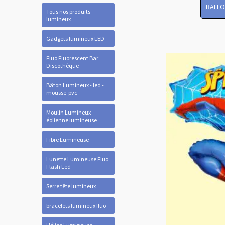
BALLO
Tous nos produits
lumineux
Gadgets lumineux LED
Fluo Fluorescent Bar
Discothèque
Bâton Lumineux - led -
mousse-pvc
Moulin Lumineux -
éolienne lumineuse
Fibre Lumineuse
Lunette Lumineuse Fluo
Flash Led
Serre tête lumineux
bracelets lumineux fluo