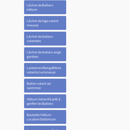
Lâcher de Ballons
hélium
Lâcher de logo volant
mousse
Lâcher de ballons
colombes
Lâcher de ballons ange
gardien
Lanternes Mongolfières
volante Lumineuse
Ballon volant air
swimmer
Hélium Vente Kit prêt à
gonfler les Ballons
Bouteille Hélium
Location Ballonium