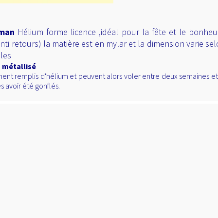
-man
Hélium forme licence ,idéal pour la fête et le bonheu
 anti retours) la matière est en mylar et la dimension varie s
les
 métallisé
ent remplis d'hélium et peuvent alors voler entre deux semaines et d
s avoir été gonflés.