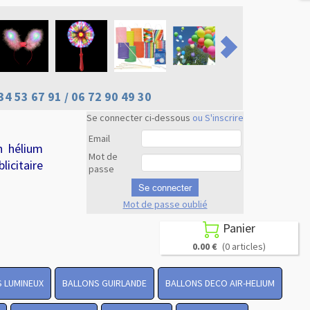
34 53 67 91 / 06 72 90 49 30
Se connecter ci-dessous
ou S'inscrire
Email
n hélium
Mot de
licitaire
passe
Se connecter
Mot de passe oublié
Revenir en
haut
Panier

0.00 €
(0 articles)
 LUMINEUX
BALLONS GUIRLANDE
BALLONS DECO AIR-HELIUM