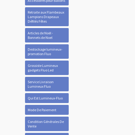
Accessoires pour Ballons
Retraite aux Flambeaux
Lampions Drapeaux
Défilés Fêtes
Articles de Noël -
Bonnets de Noel
Destockage lumineux-
promotion Fluo
Grossiste Lumineux
gadgets Fluo Led
Service Livraison
Lumineux Fluo
Qui Est Lumineux-Fluo
Mode De Paiement
Condition Générales De
Vente