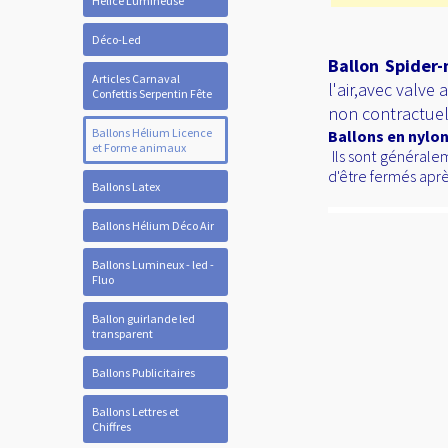
Hélice Lumineuse
Déco-Led
Ballon Spider
Articles Carnaval
l'air,avec valve
Confettis Serpentin Fête
non contractuel
Ballons Hélium Licence
Ballons en nylon
et Forme animaux
Ils sont généralem
d'être fermés aprè
Ballons Latex
Ballons Hélium Déco Air
Ballons Lumineux - led -
Fluo
Ballon guirlande led
transparent
Ballons Publicitaires
Ballons Lettres et
Chiffres