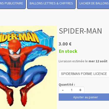
NS PUBLICITAIRE
BALLONS LETTRES & CHIFFRES
LACHER DE BALLONS
SPIDER-MAN
3.00 €
En stock
Livraison estimée le
mer 12 août
Quantité :
-
+
Ajouter au panier