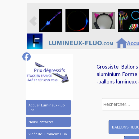
home
LUMINEUX-FLUO
Accu
.COM
Grossiste Ballons
aluminium Forme 
-ballons lumineux 
Accueil Lumineux Fluo
Led
Nous Contacter
BALLONS HELI
Vidéo de Lumineux-Fluo