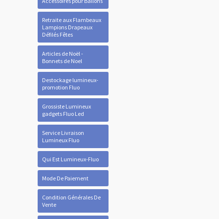
Accessoires pour Ballons
Retraite aux Flambeaux
Lampions Drapeaux
Défilés Fêtes
Articles de Noël -
Bonnets de Noel
Destockage lumineux-
promotion Fluo
Grossiste Lumineux
gadgets Fluo Led
Service Livraison
Lumineux Fluo
Qui Est Lumineux-Fluo
Mode De Paiement
Condition Générales De
Vente