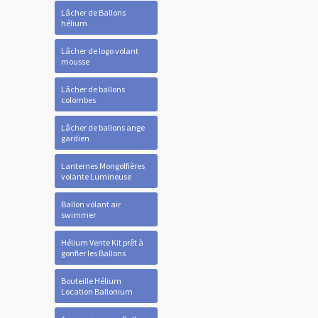
Lâcher de Ballons
hélium
Lâcher de logo volant
mousse
Lâcher de ballons
colombes
Lâcher de ballons ange
gardien
Lanternes Mongolfières
volante Lumineuse
Ballon volant air
swimmer
Hélium Vente Kit prêt à
gonfler les Ballons
Bouteille Hélium
Location Ballonium