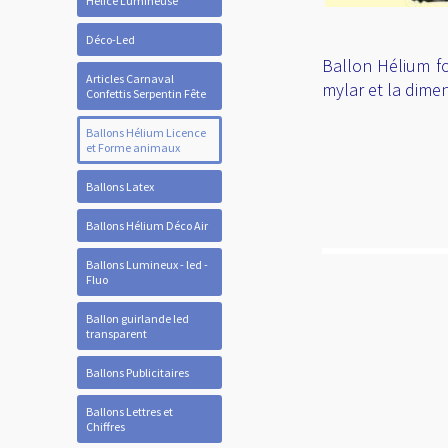
Hélice Lumineuse
Déco-Led
Ballon Hélium fo
Articles Carnaval
mylar et la dime
Confettis Serpentin Fête
Ballons Hélium Licence
et Forme animaux
Ballons Latex
Ballons Hélium Déco Air
Ballons Lumineux - led -
Fluo
Ballon guirlande led
transparent
Ballons Publicitaires
Ballons Lettres et
Chiffres