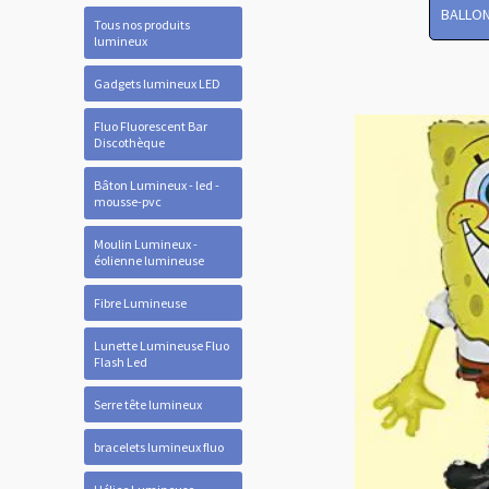
BALLON
Tous nos produits
lumineux
Gadgets lumineux LED
Fluo Fluorescent Bar
Discothèque
Bâton Lumineux - led -
mousse-pvc
Moulin Lumineux -
éolienne lumineuse
Fibre Lumineuse
Lunette Lumineuse Fluo
Flash Led
Serre tête lumineux
bracelets lumineux fluo