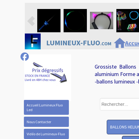
home
LUMINEUX-FLUO
Accue
.COM
Grossiste Ballons
aluminium Forme a
-ballons lumineux -
Accueil Lumineux Fluo
Led
Nous Contacter
BALLONS HELIU
Vidéo de Lumineux-Fluo