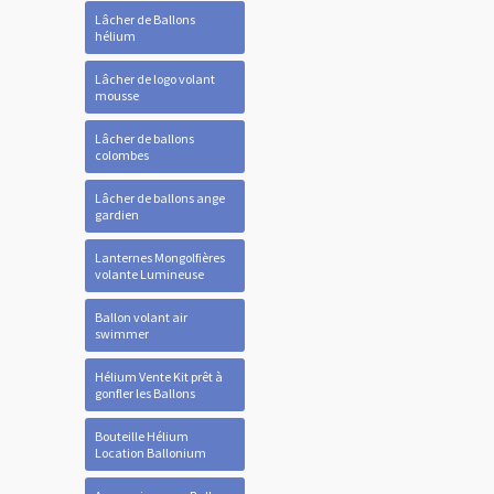
Lâcher de Ballons
hélium
Lâcher de logo volant
mousse
Lâcher de ballons
colombes
Lâcher de ballons ange
gardien
Lanternes Mongolfières
volante Lumineuse
Ballon volant air
swimmer
Hélium Vente Kit prêt à
gonfler les Ballons
Bouteille Hélium
Location Ballonium