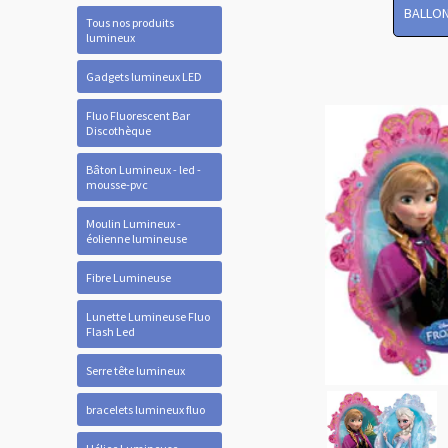
BALLON
Tous nos produits
lumineux
Gadgets lumineux LED
Fluo Fluorescent Bar
Discothèque
Bâton Lumineux - led -
mousse-pvc
Moulin Lumineux -
éolienne lumineuse
Fibre Lumineuse
Lunette Lumineuse Fluo
Flash Led
Serre tête lumineux
bracelets lumineux fluo