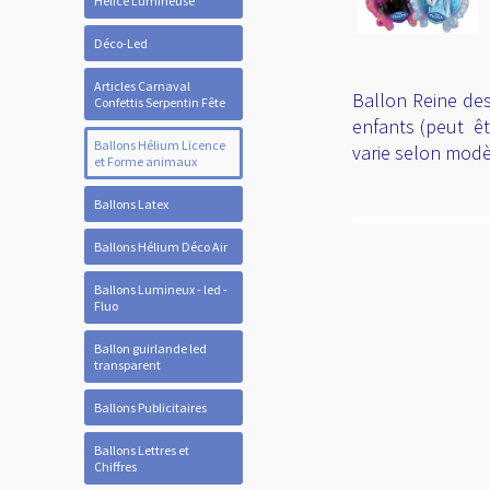
Hélice Lumineuse
Déco-Led
Articles Carnaval
Ballon Reine des
Confettis Serpentin Fête
enfants (peut êtr
Ballons Hélium Licence
varie selon modè
et Forme animaux
Ballons Latex
Ballons Hélium Déco Air
Ballons Lumineux - led -
Fluo
Ballon guirlande led
transparent
Ballons Publicitaires
Ballons Lettres et
Chiffres