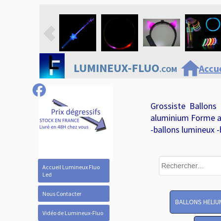
home
LUMINEUX-FLUO
Accue
.COM
Grossiste Ballons
aluminium Forme a
-ballons lumineux -
Accueil Lumineux Fluo
Led
Nous Contacter
BALLONS HELIU
Vidéo de Lumineux-Fluo