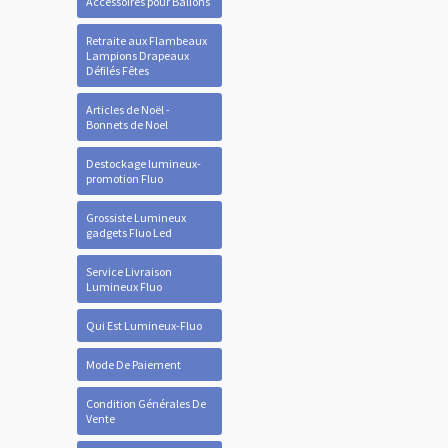
Accessoires pour Ballons
Retraite aux Flambeaux
Lampions Drapeaux
Défilés Fêtes
Articles de Noël -
Bonnets de Noel
Destockage lumineux-
promotion Fluo
Grossiste Lumineux
gadgets Fluo Led
Service Livraison
Lumineux Fluo
Qui Est Lumineux-Fluo
Mode De Paiement
Condition Générales De
Vente