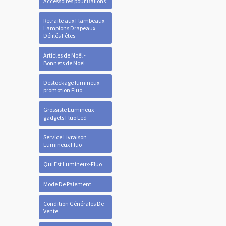
Accessoires pour Ballons
Retraite aux Flambeaux
Lampions Drapeaux
Défilés Fêtes
Articles de Noël -
Bonnets de Noel
Destockage lumineux-
promotion Fluo
Grossiste Lumineux
gadgets Fluo Led
Service Livraison
Lumineux Fluo
Qui Est Lumineux-Fluo
Mode De Paiement
Condition Générales De
Vente