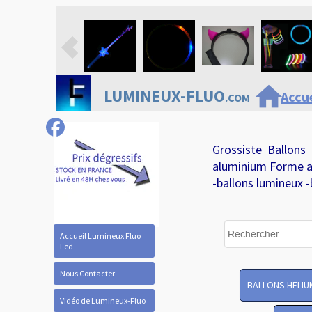
home
LUMINEUX-FLUO
Accue
.COM
Grossiste Ballons
aluminium Forme a
-ballons lumineux -
Accueil Lumineux Fluo
Led
Nous Contacter
BALLONS HELIU
Vidéo de Lumineux-Fluo