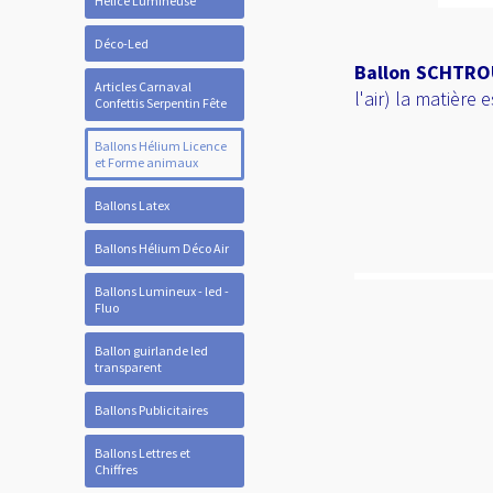
Hélice Lumineuse
Déco-Led
Ballon SCHTR
Articles Carnaval
l'air) la matière
Confettis Serpentin Fête
Ballons Hélium Licence
et Forme animaux
Ballons Latex
Ballons Hélium Déco Air
Ballons Lumineux - led -
Fluo
Ballon guirlande led
transparent
Ballons Publicitaires
Ballons Lettres et
Chiffres