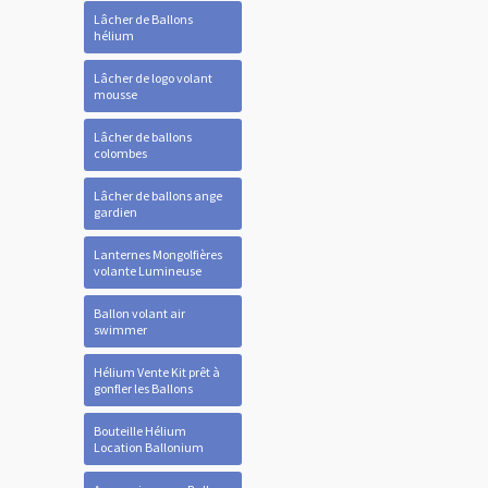
Lâcher de Ballons
hélium
Lâcher de logo volant
mousse
Lâcher de ballons
colombes
Lâcher de ballons ange
gardien
Lanternes Mongolfières
volante Lumineuse
Ballon volant air
swimmer
Hélium Vente Kit prêt à
gonfler les Ballons
Bouteille Hélium
Location Ballonium