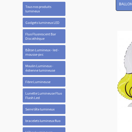
BALLON
Tous nos produits
lumineux
Gadgets lumineux LED
Fluo Fluorescent Bar
Discothèque
Bâton Lumineux - led -
mousse-pvc
Moulin Lumineux -
éolienne lumineuse
Fibre Lumineuse
Lunette Lumineuse Fluo
Flash Led
Serre tête lumineux
bracelets lumineux fluo