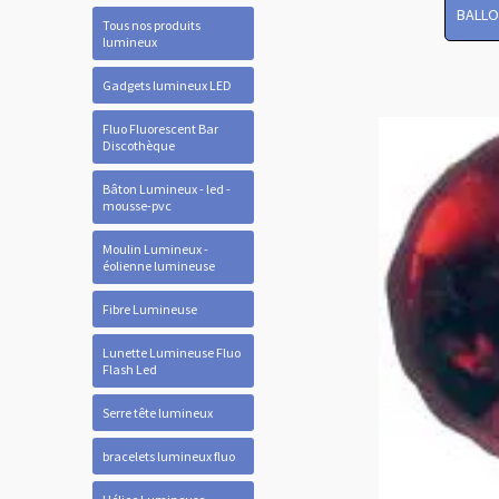
BALLO
Tous nos produits
lumineux
Gadgets lumineux LED
Fluo Fluorescent Bar
Discothèque
Bâton Lumineux - led -
mousse-pvc
Moulin Lumineux -
éolienne lumineuse
Fibre Lumineuse
Lunette Lumineuse Fluo
Flash Led
Serre tête lumineux
bracelets lumineux fluo