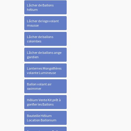
Lâcher de Ballons
hélium
Lâcher de logo volant
mousse
Lâcher de ballons
colombes
Lâcher de ballons ange
gardien
Lanternes Mongolfières
volante Lumineuse
Ballon volant air
swimmer
Hélium Vente Kit prêt à
gonfler les Ballons
Bouteille Hélium
Location Ballonium