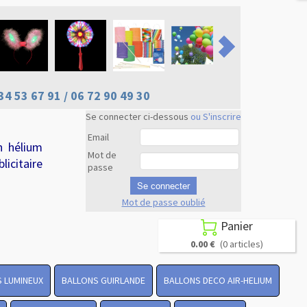
34 53 67 91 / 06 72 90 49 30
Se connecter ci-dessous
ou S'inscrire
Email
n hélium
Mot de
licitaire
passe
Se connecter
Mot de passe oublié
Revenir en
haut
Panier

0.00 €
(0 articles)
 LUMINEUX
BALLONS GUIRLANDE
BALLONS DECO AIR-HELIUM