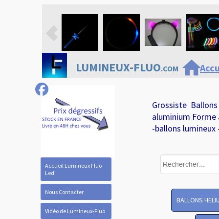
home
LUMINEUX-FLUO
Accu
.COM
Grossiste Ballons
aluminium Forme 
-ballons lumineux 
Accueil Lumineux Fluo
Led
Nous Contacter
BALLONS HELI
Vidéo de Lumineux-Fluo