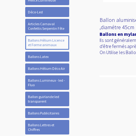
Hélice Lumineuse
Déco-Led
Ballon aluminisé
Articles Carnaval
,diamétre 45cm
Confettis Serpentin Fête
Ballons en mylar
Ils sont généralem
Ballons Hélium Licence
et Forme animaux
d'être fermés aprè
On Utilise les Bal
Ballons Latex
Ballons Hélium Déco Air
Ballons Lumineux - led -
Fluo
Ballon guirlande led
transparent
Ballons Publicitaires
Ballons Lettres et
Chiffres