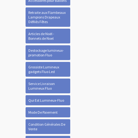
Accessoires pour Ballons
Retraite aux Flambeaux
Lampions Drapeaux
Défilés Fêtes
Articles de Noël -
Bonnets de Noel
Destockage lumineux-
promotion Fluo
Grossiste Lumineux
gadgets Fluo Led
Service Livraison
Lumineux Fluo
Qui Est Lumineux-Fluo
Mode De Paiement
Condition Générales De
Vente