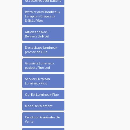
Accessoires pour Ballons
Retraite aux Flambeaux
Lampions Drapeaux
Défilés Fêtes
Articles de Noël -
Bonnets de Noel
Destockage lumineux-
promotion Fluo
Grossiste Lumineux
gadgets Fluo Led
Service Livraison
Lumineux Fluo
Qui Est Lumineux-Fluo
Mode De Paiement
Condition Générales De
Vente