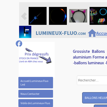
home
LUMINEUX-FLUO
Accue
.COM
Grossiste Ballons
aluminium Forme a
-ballons lumineux -
Accueil Lumineux Fluo
Led
Nous Contacter
BALLONS HELIU
Vidéo de Lumineux-Fluo