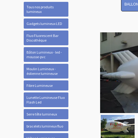
BALLON
Tous nos produits
lumineux
Gadgets lumineux LED
Fluo Fluorescent Bar
Discothèque
Bâton Lumineux - led -
mousse-pvc
Moulin Lumineux -
éolienne lumineuse
Fibre Lumineuse
Lunette Lumineuse Fluo
Flash Led
Serre tête lumineux
bracelets lumineux fluo