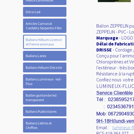
Hélice Lumineuse
Déco-Led
Articles Carnaval
Ballon ZEPPELIN publ
Confettis Serpentin Fête
ZEPPELIN - PVC - Lo
Marquage
- LOGO 
Ballons Hélium Licence
Délai de Fabricat
et Forme animaux
DRISSE
- Cordage 
Conçu pour l'arrim
Ballons Latex
Chloroprènes et Vi
l'extérieur - très 
Ballons Hélium Déco Air
Résistance à la rup
Confiez nous votre 
Ballons Lumineux - led -
Fluo
LUMINEUX-FLU
Service Clientèle
Ballon guirlande led
Tél : 023859521
transparent
: 0234536791
Ballons Publicitaires
Mob: 067290493
9H-18H(lundi-ven
Ballons Lettres et
Email :
lumineux-f
Chiffres
RCS:419 364 377