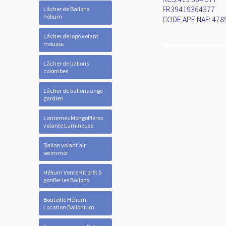
FR39419364377
Lâcher de Ballons
hélium
CODE APE NAF: 478
Lâcher de logo volant
mousse
Lâcher de ballons
colombes
Lâcher de ballons ange
gardien
Lanternes Mongolfières
volante Lumineuse
Ballon volant air
swimmer
Hélium Vente Kit prêt à
gonfler les Ballons
Bouteille Hélium
Location Ballonium