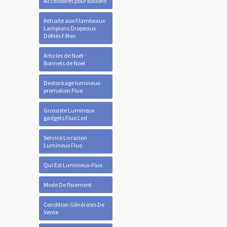
Accessoires pour Ballons
Retraite aux Flambeaux
Lampions Drapeaux
Défilés Fêtes
Articles de Noël -
Bonnets de Noel
Destockage lumineux-
promotion Fluo
Grossiste Lumineux
gadgets Fluo Led
Service Livraison
Lumineux Fluo
Qui Est Lumineux-Fluo
Mode De Paiement
Condition Générales De
Vente