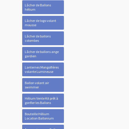
Lâcher de Ballons
hélium
Lâcher de logo volant
mousse
Lâcher de ballons
colombes
Lâcher de ballons ange
gardien
Lanternes Mongolfières
volante Lumineuse
Ballon volant air
swimmer
Hélium Vente Kit prêt à
gonfler les Ballons
Bouteille Hélium
Location Ballonium