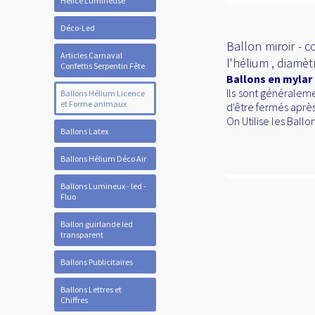
Hélice Lumineuse
Déco-Led
Ballon miroir - c
Articles Carnaval
l'hélium , diamè
Confettis Serpentin Fête
Ballons en mylar
Ils sont généraleme
Ballons Hélium Licence
et Forme animaux
d'être fermés après
On Utilise les Ball
Ballons Latex
Ballons Hélium Déco Air
Ballons Lumineux - led -
Fluo
Ballon guirlande led
transparent
Ballons Publicitaires
Ballons Lettres et
Chiffres