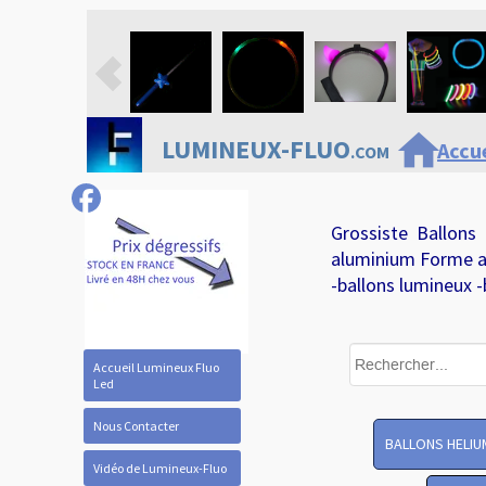
home
LUMINEUX-FLUO
Accue
.COM
Grossiste Ballons
aluminium Forme a
-ballons lumineux -
Accueil Lumineux Fluo
Led
Nous Contacter
BALLONS HELIU
Vidéo de Lumineux-Fluo