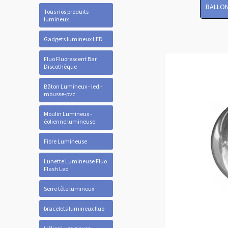
BALLON
Tous nos produits
lumineux
Gadgets lumineux LED
Fluo Fluorescent Bar
Discothèque
Bâton Lumineux - led -
mousse-pvc
Moulin Lumineux -
éolienne lumineuse
Fibre Lumineuse
Lunette Lumineuse Fluo
Flash Led
Serre tête lumineux
bracelets lumineux fluo