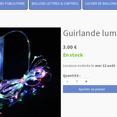
NS PUBLICITAIRE
BALLONS LETTRES & CHIFFRES
LACHER DE BALLONS
Guirlande lum
3.00 €
En stock
Livraison estimée le
mer 12 août
Quantité :
-
+
Ajouter au panier