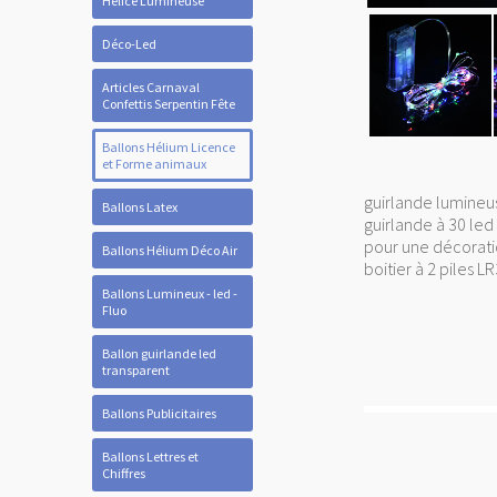
Hélice Lumineuse
Déco-Led
Articles Carnaval
Confettis Serpentin Fête
Ballons Hélium Licence
et Forme animaux
guirlande lumineu
Ballons Latex
guirlande à 30 le
pour une décoratio
Ballons Hélium Déco Air
boitier à 2 piles L
Ballons Lumineux - led -
Fluo
Ballon guirlande led
transparent
Ballons Publicitaires
Ballons Lettres et
Chiffres