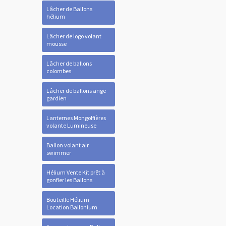
Lâcher de Ballons
hélium
Lâcher de logo volant
mousse
Lâcher de ballons
colombes
Lâcher de ballons ange
gardien
Lanternes Mongolfières
volante Lumineuse
Ballon volant air
swimmer
Hélium Vente Kit prêt à
gonfler les Ballons
Bouteille Hélium
Location Ballonium