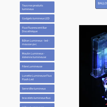
BALLO
Tous nos produits
lumineux
Gadgets lumineux LED
Fluo Fluorescent Bar
Discothèque
Bâton Lumineux - led -
mousse-pvc
Moulin Lumineux -
éolienne lumineuse
Fibre Lumineuse
Lunette Lumineuse Fluo
Flash Led
Serre tête lumineux
bracelets lumineux fluo