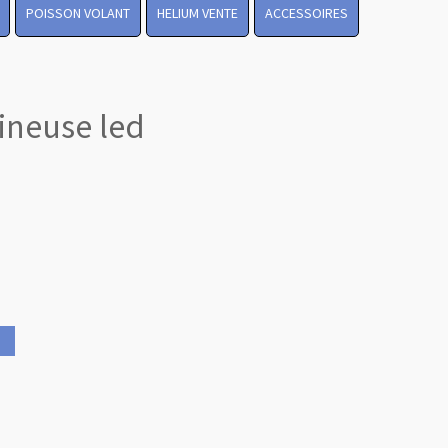
POISSON VOLANT
HELIUM VENTE
ACCESSOIRES
ineuse led
Revenir en
haut