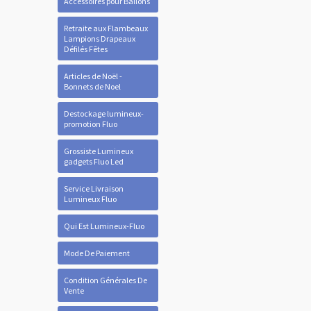
Accessoires pour Ballons
Retraite aux Flambeaux
Lampions Drapeaux
Défilés Fêtes
Articles de Noël -
Bonnets de Noel
Destockage lumineux-
promotion Fluo
Grossiste Lumineux
gadgets Fluo Led
Service Livraison
Lumineux Fluo
Qui Est Lumineux-Fluo
Mode De Paiement
Condition Générales De
Vente