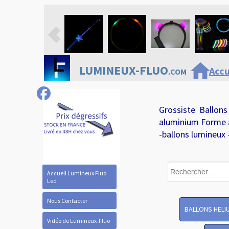
home
LUMINEUX-FLUO
Accu
.COM
Grossiste Ballons
aluminium Forme 
-ballons lumineux 
Accueil Lumineux Fluo
Led
Nous Contacter
BALLONS HELI
Vidéo de Lumineux-Fluo