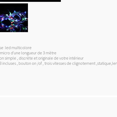
se led multicolore
d micro d'une longueur de 3 mètre
n simple , discrète et originale de votre intérieur
R3 incluses , bouton on /of , trois vitesses de clignotement ,statique,le