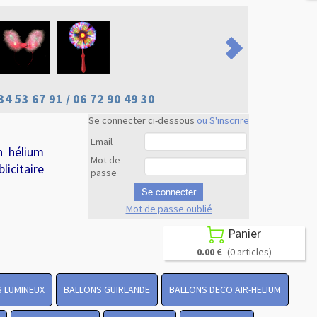
34 53 67 91 / 06 72 90 49 30
Se connecter ci-dessous
ou S'inscrire
Email
n hélium
Mot de
licitaire
passe
Se connecter
Mot de passe oublié
Revenir en
haut
Panier

0.00 €
(0 articles)
 LUMINEUX
BALLONS GUIRLANDE
BALLONS DECO AIR-HELIUM