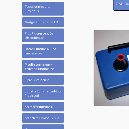
BALLON
Tous nos produits
lumineux
Gadgets lumineux LED
Fluo Fluorescent Bar
Discothèque
Bâton Lumineux - led -
mousse-pvc
Moulin Lumineux -
éolienne lumineuse
Fibre Lumineuse
Lunette Lumineuse Fluo
Flash Led
Serre tête lumineux
bracelets lumineux fluo