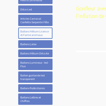
Hélice Lumineuse
Gonfleur ave
Déco-Led
l'inflation d
Articles Carnaval
Confettis Serpentin Fête
Ballons Hélium Licence
et Forme animaux
Ballons Latex
Ballons Hélium Déco Air
Ballons Lumineux - led -
Fluo
Ballon guirlande led
transparent
Ballons Publicitaires
Ballons Lettres et
Chiffres