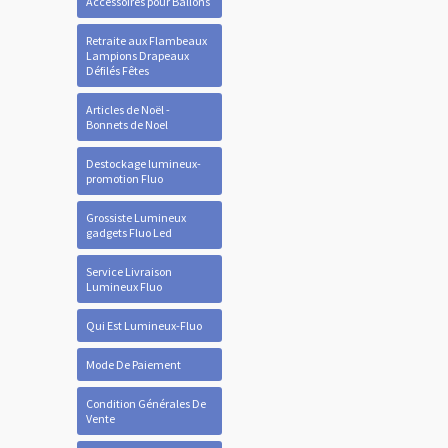
Accessoires pour Ballons
Retraite aux Flambeaux
Lampions Drapeaux
Défilés Fêtes
Articles de Noël -
Bonnets de Noel
Destockage lumineux-
promotion Fluo
Grossiste Lumineux
gadgets Fluo Led
Service Livraison
Lumineux Fluo
Qui Est Lumineux-Fluo
Mode De Paiement
Condition Générales De
Vente