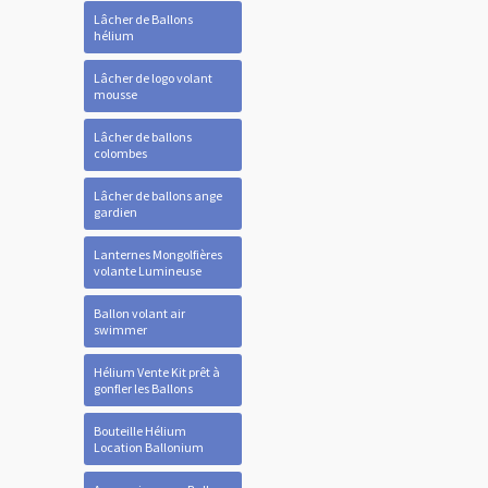
Lâcher de Ballons
hélium
Lâcher de logo volant
mousse
Lâcher de ballons
colombes
Lâcher de ballons ange
gardien
Lanternes Mongolfières
volante Lumineuse
Ballon volant air
swimmer
Hélium Vente Kit prêt à
gonfler les Ballons
Bouteille Hélium
Location Ballonium