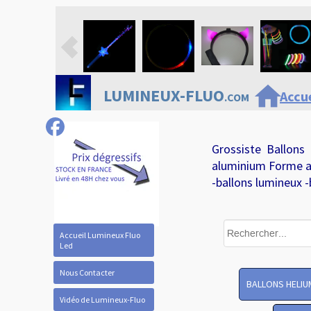
home
LUMINEUX-FLUO
Accue
.COM
Grossiste Ballons
aluminium Forme a
-ballons lumineux -
Accueil Lumineux Fluo
Led
Nous Contacter
BALLONS HELIU
Vidéo de Lumineux-Fluo