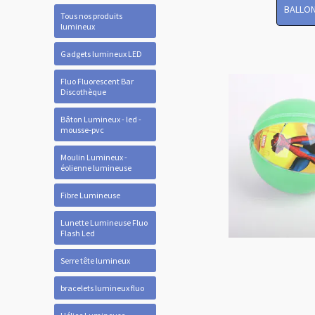
BALLON
Tous nos produits
lumineux
Gadgets lumineux LED
Fluo Fluorescent Bar
Discothèque
Bâton Lumineux - led -
mousse-pvc
Moulin Lumineux -
éolienne lumineuse
Fibre Lumineuse
Lunette Lumineuse Fluo
Flash Led
Serre tête lumineux
bracelets lumineux fluo