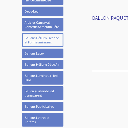
Hélice Lumineuse
Déco-Led
BALLON RAQUETTE
Articles Carnaval
Confettis Serpentin Fête
Ballons Hélium Licence
et Forme animaux
Ballons Latex
Ballons Hélium Déco Air
Ballons Lumineux - led -
Fluo
Ballon guirlande led
transparent
Ballons Publicitaires
Ballons Lettres et
Chiffres