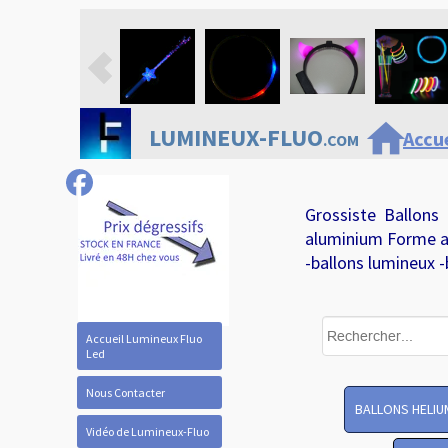
home
LUMINEUX-FLUO
Accue
.COM
Grossiste Ballons
aluminium Forme a
-ballons lumineux -
Accueil Lumineux Fluo
Led
Nous Contacter
BALLONS HELIU
Vidéo de Lumineux-Fluo