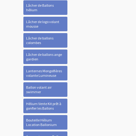
Lâcher de Ballons
hélium
Lâcher de logo volant
mousse
Lâcher de ballons
colombes
Lâcher de ballons ange
gardien
Lanternes Mongolfières
volante Lumineuse
Ballon volant air
swimmer
Hélium Vente Kit prêt à
gonfler les Ballons
Bouteille Hélium
Location Ballonium