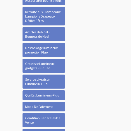
Accessoires pour Ballons
Retraite aux Flambeaux
Lampions Drapeaux
Défilés Fêtes
Articles de Noël -
Bonnets de Noel
Destockage lumineux-
promotion Fluo
Grossiste Lumineux
gadgets Fluo Led
Service Livraison
Lumineux Fluo
Qui Est Lumineux-Fluo
Mode De Paiement
Condition Générales De
Vente