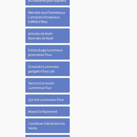
Accessoires pour Ballons
Retraite aux Flambeaux
Lampions Drapeaux
Défilés Fêtes
Articles de Noël -
Bonnets de Noel
Destockage lumineux-
promotion Fluo
Grossiste Lumineux
gadgets Fluo Led
Service Livraison
Lumineux Fluo
Qui Est Lumineux-Fluo
Mode De Paiement
Condition Générales De
Vente