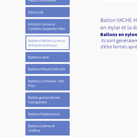
Hélice Lumineuse
Déco-Led
Ballon VACHE Hél
Articles Carnaval
en mylar et la 
Confettis Serpentin Fête
Ballons en nylon
Ils sont généralem
Ballons Hélium Licence
et Forme animaux
d'être fermés aprè
Ballons Latex
Ballons Hélium Déco Air
Ballons Lumineux - led -
Fluo
Ballon guirlande led
transparent
Ballons Publicitaires
Ballons Lettres et
Chiffres