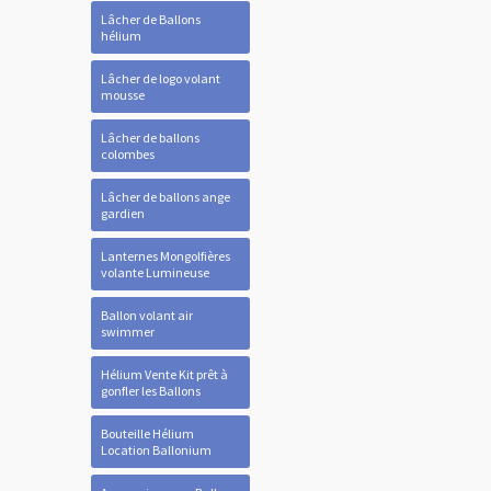
Lâcher de Ballons
hélium
Lâcher de logo volant
mousse
Lâcher de ballons
colombes
Lâcher de ballons ange
gardien
Lanternes Mongolfières
volante Lumineuse
Ballon volant air
swimmer
Hélium Vente Kit prêt à
gonfler les Ballons
Bouteille Hélium
Location Ballonium