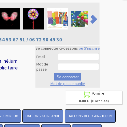
34 53 67 91 / 06 72 90 49 30
Se connecter ci-dessous
ou S'inscrire
Email
n hélium
Mot de
licitaire
passe
Se connecter
Mot de passe oublié
Revenir en
haut
Panier

0.00 €
(0 articles)
 LUMINEUX
BALLONS GUIRLANDE
BALLONS DECO AIR-HELIUM