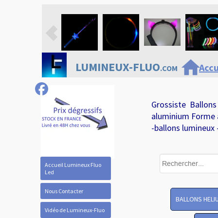
home
LUMINEUX-FLUO
Accu
.COM
Grossiste Ballons
aluminium Forme 
-ballons lumineux 
Accueil Lumineux Fluo
Led
Nous Contacter
BALLONS HELI
Vidéo de Lumineux-Fluo