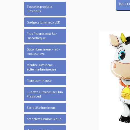
BALLO
Tous nos produits
lumineux
Gadgets lumineux LED
Fluo Fluorescent Bar
Discothèque
Bâton Lumineux - led -
mousse-pvc
Moulin Lumineux -
éolienne lumineuse
Fibre Lumineuse
Lunette Lumineuse Fluo
Flash Led
Serre tête lumineux
bracelets lumineux fluo