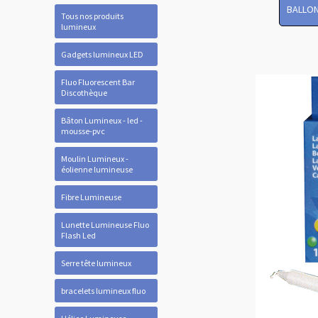
BALLON
Tous nos produits
lumineux
Gadgets lumineux LED
Fluo Fluorescent Bar
Discothèque
Bâton Lumineux - led -
mousse-pvc
Moulin Lumineux -
éolienne lumineuse
Fibre Lumineuse
Lunette Lumineuse Fluo
Flash Led
Serre tête lumineux
bracelets lumineux fluo