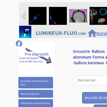
home
LUMINEUX-FLUO
Accue
.COM
Grossiste Ballons
aluminium Forme a
-ballons lumineux -
Accueil Lumineux Fluo
Led
Nous Contacter
BALLONS HELIU
Vidéo de Lumineux-Fluo