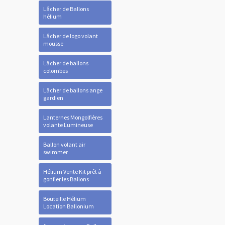
Lâcher de Ballons
hélium
Lâcher de logo volant
mousse
Lâcher de ballons
colombes
Lâcher de ballons ange
gardien
Lanternes Mongolfières
volante Lumineuse
Ballon volant air
swimmer
Hélium Vente Kit prêt à
gonfler les Ballons
Bouteille Hélium
Location Ballonium