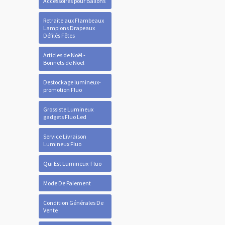
Accessoires pour Ballons
Retraite aux Flambeaux
Lampions Drapeaux
Défilés Fêtes
Articles de Noël -
Bonnets de Noel
Destockage lumineux-
promotion Fluo
Grossiste Lumineux
gadgets Fluo Led
Service Livraison
Lumineux Fluo
Qui Est Lumineux-Fluo
Mode De Paiement
Condition Générales De
Vente