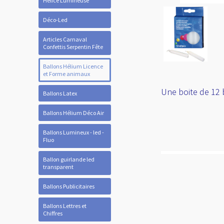
Hélice Lumineuse
Déco-Led
Articles Carnaval
Confettis Serpentin Fête
Ballons Hélium Licence
et Forme animaux
Une boite de 12 
Ballons Latex
Ballons Hélium Déco Air
Ballons Lumineux - led -
Fluo
Ballon guirlande led
transparent
Ballons Publicitaires
Ballons Lettres et
Chiffres