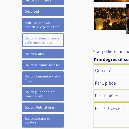
Hélice Lumineuse
Déco-Led
Articles Carnaval
Confettis Serpentin Fête
Ballons Hélium Licence
et Forme animaux
Montgolfière lumine
Ballons Latex
Prix dégressif su
Ballons Hélium Déco Air
Quantité
Ballons Lumineux - led -
Fluo
Par 1 pièce
Ballon guirlande led
Par 10 pièces
transparent
Ballons Publicitaires
Par 100 pièces
Ballons Lettres et
Chiffres