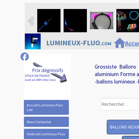
home
LUMINEUX-FLUO
Accue
.COM
Grossiste Ballons
aluminium Forme a
-ballons lumineux -
Accueil Lumineux Fluo
Led
Nous Contacter
BALLONS HELIU
Vidéo de Lumineux-Fluo