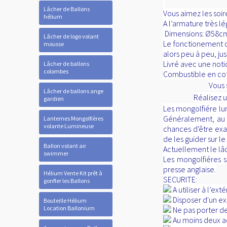
Lâcher de Ballons
Vous aimez les soi
hélium
A l’armature très l
Dimensions: Ø58cm 
Lâcher de logo volant
Le fonctionement de
mousse
alors peu à peu, ju
Livré avec une noti
Lâcher de ballons
colombes
Combustible en coton
Vous
Lâcher de ballons ange
Réalisez
gardien
Les mongolfiére lum
Généralement, au m
Lanternes Mongolfières
volante Lumineuse
chances d'être exa
de les guider sur le
Ballon volant air
Actuellement le lâ
swimmer
Les mongolfiéres 
presse anglaise.
Hélium Vente Kit prêt à
SECURITE:
gonfler les Ballons
A utiliser à l’e
Disposer d'un ex
Bouteille Hélium
Location Ballonium
Ne pas porter d
Au moins deux ad