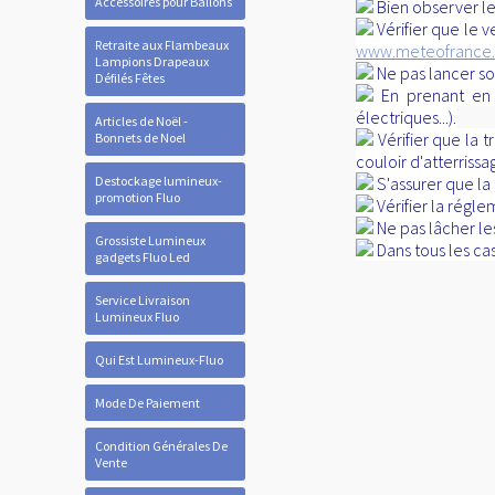
Accessoires pour Ballons
Bien observer le
Vérifier que le 
Retraite aux Flambeaux
www.meteofrance
Lampions Drapeaux
Ne pas lancer so
Défilés Fêtes
En prenant en c
électriques...).
Articles de Noël -
Vérifier que la 
Bonnets de Noel
couloir d'atterriss
Destockage lumineux-
S'assurer que la
promotion Fluo
Vérifier la régle
Ne pas lâcher le
Grossiste Lumineux
Dans tous les cas
gadgets Fluo Led
Service Livraison
Lumineux Fluo
Qui Est Lumineux-Fluo
Mode De Paiement
Condition Générales De
Vente