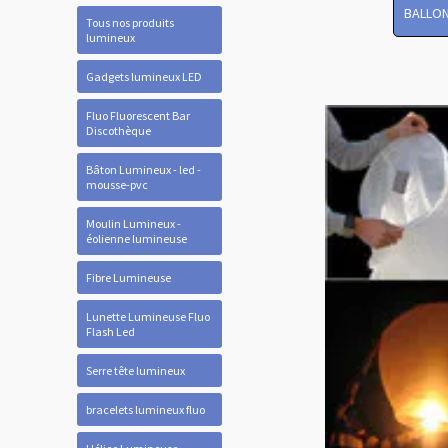
BALLON
Tous nos produits
lumineux
Gadgets lumineux LED
Fluo Fluorescent Bar
Discothèque
Bâton Lumineux - led -
mousse-pvc
Moulin Lumineux -
éolienne lumineuse
Fibre Lumineuse
Lunette Lumineuse Fluo
Flash Led
Serre tête lumineux
bracelets lumineux fluo