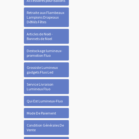
Accessoires pour Ballons
Retraite aux Flambeaux
Lampions Drapeaux
Défilés Fêtes
Articles de Noël -
Bonnets de Noel
Destockage lumineux-
promotion Fluo
Grossiste Lumineux
gadgets Fluo Led
Service Livraison
Lumineux Fluo
Qui Est Lumineux-Fluo
Mode De Paiement
Condition Générales De
Vente