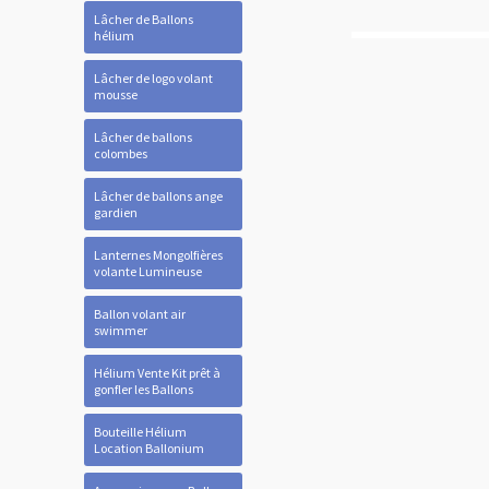
Lâcher de Ballons
hélium
Lâcher de logo volant
mousse
Lâcher de ballons
colombes
Lâcher de ballons ange
gardien
Lanternes Mongolfières
volante Lumineuse
Ballon volant air
swimmer
Hélium Vente Kit prêt à
gonfler les Ballons
Bouteille Hélium
Location Ballonium