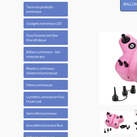
BALLON
Tous nos produits
lumineux
Gadgets lumineux LED
Fluo Fluorescent Bar
Discothèque
Bâton Lumineux - led -
mousse-pvc
Moulin Lumineux -
éolienne lumineuse
Fibre Lumineuse
Lunette Lumineuse Fluo
Flash Led
Serre tête lumineux
bracelets lumineux fluo