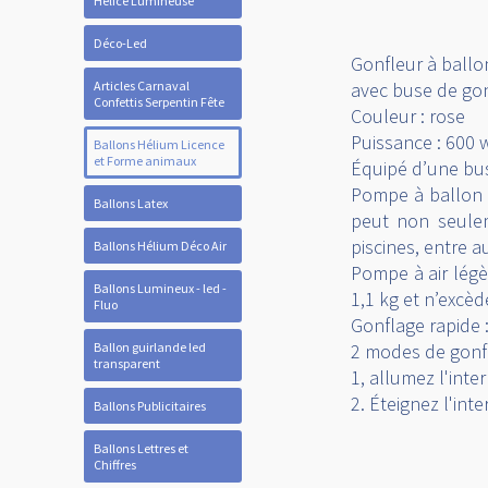
Hélice Lumineuse
Déco-Led
Gonfleur à ballon
Articles Carnaval
avec buse de go
Confettis Serpentin Fête
Couleur : rose
Puissance : 600 
Ballons Hélium Licence
et Forme animaux
Équipé d’une bus
Pompe à ballon é
Ballons Latex
peut non seulem
piscines, entre a
Ballons Hélium Déco Air
Pompe à air légèr
Ballons Lumineux - led -
1,1 kg et n’excè
Fluo
Gonflage rapide 
Ballon guirlande led
2 modes de gonfl
transparent
1, allumez l'inte
2. Éteignez l'int
Ballons Publicitaires
Ballons Lettres et
Chiffres