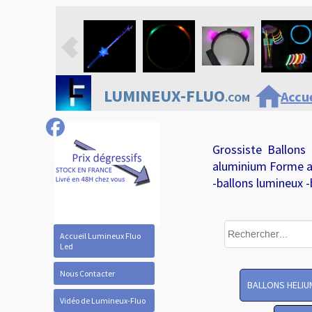
home
LUMINEUX-FLUO
Accue
.COM
Grossiste Ballons
aluminium Forme a
-ballons lumineux -
Accueil Lumineux Fluo
Led
Nous Contacter
BALLONS HELIU
Vidéo de Lumineux-Fluo