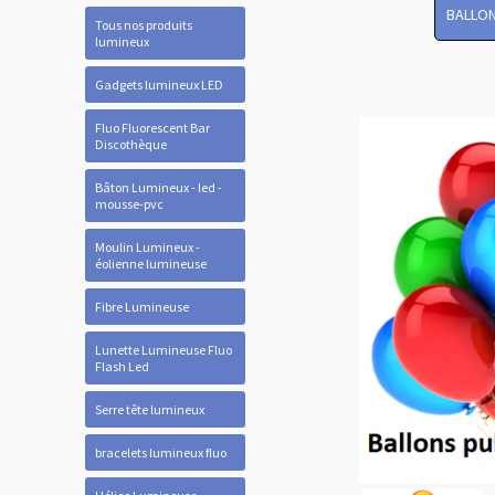
BALLON
Tous nos produits
lumineux
Gadgets lumineux LED
Fluo Fluorescent Bar
Discothèque
Bâton Lumineux - led -
mousse-pvc
Moulin Lumineux -
éolienne lumineuse
Fibre Lumineuse
Lunette Lumineuse Fluo
Flash Led
Serre tête lumineux
bracelets lumineux fluo