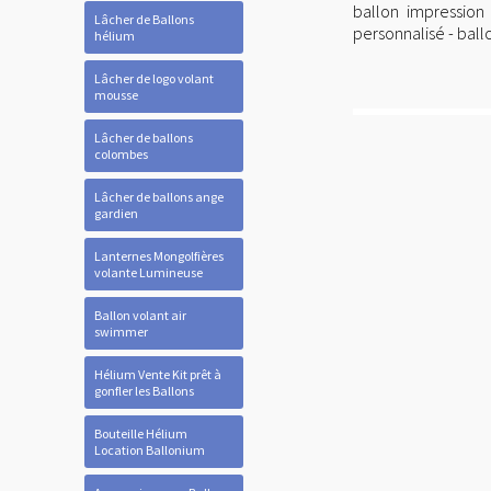
ballon impression 
Lâcher de Ballons
personnalisé - ball
hélium
Lâcher de logo volant
mousse
Lâcher de ballons
colombes
Lâcher de ballons ange
gardien
Lanternes Mongolfières
volante Lumineuse
Ballon volant air
swimmer
Hélium Vente Kit prêt à
gonfler les Ballons
Bouteille Hélium
Location Ballonium