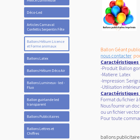
Hélice Lumineuse
Déco-Led
Articles Carnaval
Confettis Serpentin Fête
Ballons Hélium Licence
et Forme animaux
Ballon Géant publi
nous contacter
pou
Ballons Latex
Caractéristiques 
-Produit: Ballon go
Ballons Hélium Déco Air
-Matiere: Latex
-Impression: Serigr
Ballons Lumineux - led -
-Utilisation intérieu
Fluo
Caractéristiques
Format du fichier à 
Ballon guirlande led
transparent
Nous fournir un doc
ou un fichier vecto
Ballons Publicitaires
Pour toute command
Ballons Lettres et
Chiffres
ballons publicitair