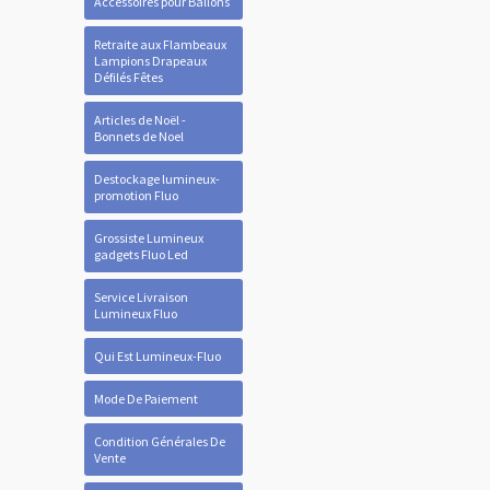
Accessoires pour Ballons
Retraite aux Flambeaux
Lampions Drapeaux
Défilés Fêtes
Articles de Noël -
Bonnets de Noel
Destockage lumineux-
promotion Fluo
Grossiste Lumineux
gadgets Fluo Led
Service Livraison
Lumineux Fluo
Qui Est Lumineux-Fluo
Mode De Paiement
Condition Générales De
Vente