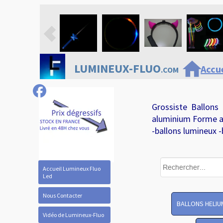
home
LUMINEUX-FLUO
Accue
.COM
Grossiste Ballons
aluminium Forme a
-ballons lumineux -
Accueil Lumineux Fluo
Led
Nous Contacter
BALLONS HELIU
Vidéo de Lumineux-Fluo