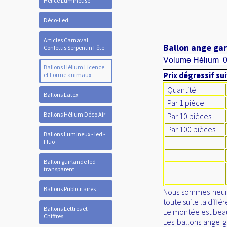
Hélice Lumineuse
Déco-Led
Articles Carnaval
Ballon ange gard
Confettis Serpentin Fête
Volume Hélium 
Ballons Hélium Licence
Prix dégressif sui
et Forme animaux
Quantité
Ballons Latex
Par 1 pièce
Ballons Hélium Déco Air
Par 10 pièces
Par 100 pièces
Ballons Lumineux - led -
Fluo
Ballon guirlande led
transparent
Ballons Publicitaires
Nous sommes heure
toute suite la diffé
Ballons Lettres et
Le montée est beauc
Chiffres
Les ballons ange g