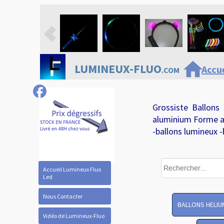
home
LUMINEUX-FLUO
Accue
.COM
Grossiste Ballons
aluminium Forme a
-ballons lumineux -
Accueil Lumineux Fluo
Led
Nous Contacter
BALLONS HELIU
Vidéo de Lumineux-Fluo