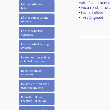
votre évenement exe
Lâcher de Ballons
• Aucun problème 
hélium
• Facile à utiliser
• Très Originale
Lâcher de logo volant
mousse
Lâcher de ballons
colombes
Lâcher de ballons ange
gardien
Lanternes Mongolfières
volante Lumineuse
Ballon volant air
swimmer
Hélium Vente Kit prêt à
gonfler les Ballons
Bouteille Hélium
Location Ballonium