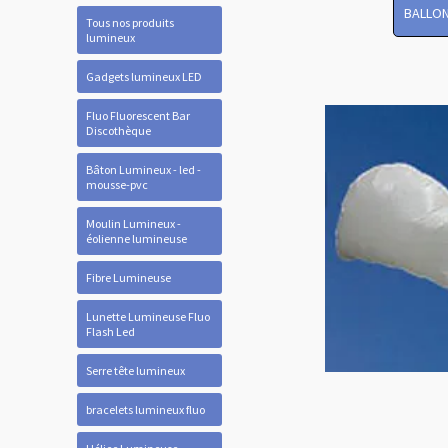
BALLON
Tous nos produits
lumineux
Gadgets lumineux LED
Fluo Fluorescent Bar
Discothèque
Bâton Lumineux - led -
mousse-pvc
Moulin Lumineux -
éolienne lumineuse
Fibre Lumineuse
Lunette Lumineuse Fluo
Flash Led
Serre tête lumineux
bracelets lumineux fluo