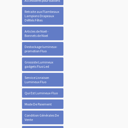
Accessoires pour Ballons
Retraite aux Flambeaux
Lampions Drapeaux
Défilés Fêtes
Articles de Noël -
Bonnets de Noel
Destockage lumineux-
promotion Fluo
Grossiste Lumineux
gadgets Fluo Led
Service Livraison
Lumineux Fluo
Qui Est Lumineux-Fluo
Mode De Paiement
Condition Générales De
Vente