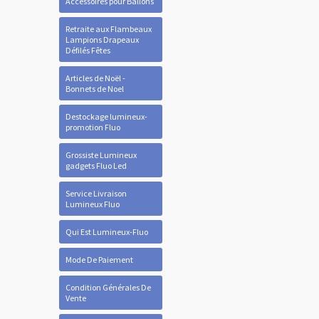
Accessoires pour Ballons
Retraite aux Flambeaux
Lampions Drapeaux
Défilés Fêtes
Articles de Noël -
Bonnets de Noel
Destockage lumineux-
promotion Fluo
Grossiste Lumineux
gadgets Fluo Led
Service Livraison
Lumineux Fluo
Qui Est Lumineux-Fluo
Mode De Paiement
Condition Générales De
Vente