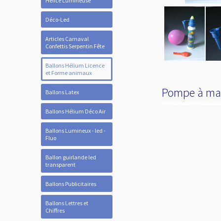
Hélice Lumineuse
Déco-Led
Articles Carnaval
Confettis Serpentin Fête
Ballons Hélium Licence
et Forme animaux
Pompe à mai
Ballons Latex
Ballons Hélium Déco Air
Ballons Lumineux - led -
Fluo
Ballon guirlande led
transparent
Ballons Publicitaires
Ballons Lettres et
Chiffres