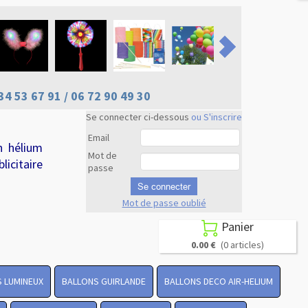
34 53 67 91 / 06 72 90 49 30
Se connecter ci-dessous
ou S'inscrire
Email
n hélium
Mot de
licitaire
passe
Se connecter
Mot de passe oublié
Revenir en
haut
Panier

0.00 €
(0 articles)
 LUMINEUX
BALLONS GUIRLANDE
BALLONS DECO AIR-HELIUM