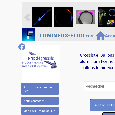
home
LUMINEUX-FLUO
Accu
.COM
Grossiste Ballons
aluminium Forme 
-ballons lumineux 
Accueil Lumineux Fluo
Led
Nous Contacter
BALLONS HELI
Vidéo de Lumineux-Fluo