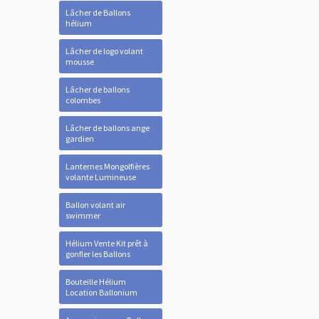
Lâcher de Ballons
hélium
Lâcher de logo volant
mousse
Lâcher de ballons
colombes
Lâcher de ballons ange
gardien
Lanternes Mongolfières
volante Lumineuse
Ballon volant air
swimmer
Hélium Vente Kit prêt à
gonfler les Ballons
Bouteille Hélium
Location Ballonium