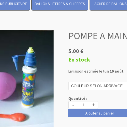
NS PUBLICITAIRE
BALLONS LETTRES & CHIFFRES
LACHER DE BALLONS
POMPE A MAI
5.00 €
En stock
Livraison estimée le
lun 10 août
Quantité :
-
+
Ajouter au panier