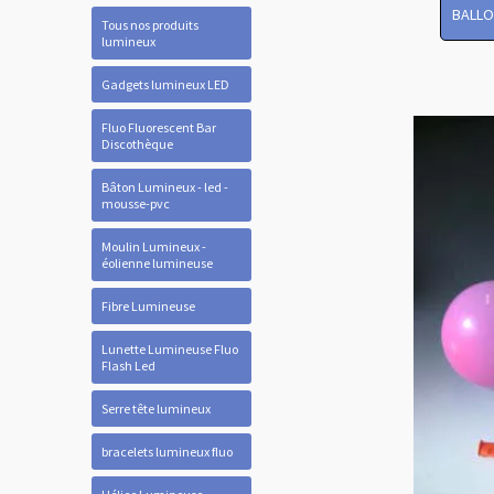
BALLO
Tous nos produits
lumineux
Gadgets lumineux LED
Fluo Fluorescent Bar
Discothèque
Bâton Lumineux - led -
mousse-pvc
Moulin Lumineux -
éolienne lumineuse
Fibre Lumineuse
Lunette Lumineuse Fluo
Flash Led
Serre tête lumineux
bracelets lumineux fluo